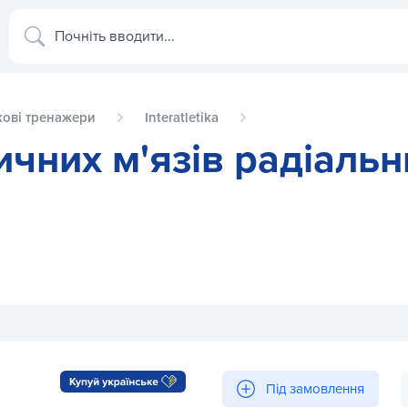
Почніть вводити...
ові тренажери
Interatletika
чних м'язів радіальни
й InterAtletikGym BT131
Під замовлення