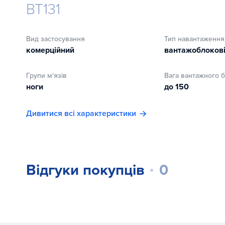
BT131
На тренажері виконується розгинання і згинання ніг
підставку, лікті на підлокітниках, долоні на ручках-вл
Вид застосування
Тип навантаження
поставити на підставку. Зробити необхідну кількість 
комерційний
вантажоблоков
згинання та розгинання. Рухи повинні бути контрольов
Особливості дизайну
Групи м'язів
Вага вантажного б
ноги
до 150
Тренажер виконаний в мінімалістичному стилі. Обриси
простору.
Дивитися всі характеристики
Металева конструкція тренажера покрита порошково
рамних конструкцій:
Білий
Відгуки покупців
0
Металік
Чорний
Жовтий