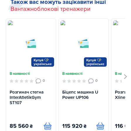
Також вас можуть зацікавити інші
Вантажноблокові тренажери
В наявності
В наявності
В наявно
0
0
Розгинач стегна
Біцепс машина U
Розгина
InterAtletikGym
Power UP106
Xline X
ST107
85 560
115 920
116 0
₴
₴
Купити
Купити