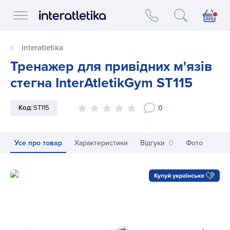
Interatletika logo
Interatletika
Тренажер для привідних м'язів
стегна InterAtletikGym ST115
0
Код:
ST115
Усе про товар
Характеристики
Відгуки
0
Фото
Тренажер для привідних м'язів стегна InterAtletikGym ST11
Тр