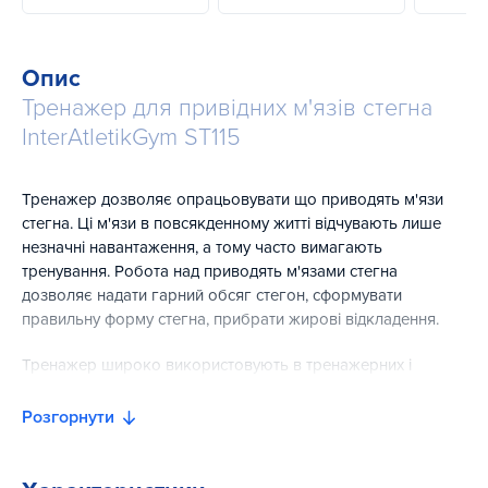
Опис
Тренажер для привідних м'язів стегна
InterAtletikGym ST115
Тренажер дозволяє опрацьовувати що приводять м'язи
стегна. Ці м'язи в повсякденному житті відчувають лише
незначні навантаження, а тому часто вимагають
тренування. Робота над приводять м'язами стегна
дозволяє надати гарний обсяг стегон, сформувати
правильну форму стегна, прибрати жирові відкладення.
Тренажер широко використовують в тренажерних і
спортивних залах, особливо він популярний серед жіночої
половини користувачів, так як формує красиві, спортивні
Розгорнути
ноги.
Також тренажер для м'язів стегна використовуються в