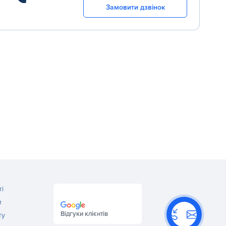
Замовити дзвінок
ті
и
Відгуки клієнтів
ту