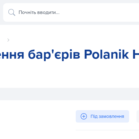
Почніть вводити...
ння бар'єрів Polanik 
 HC-23
Під замовлення