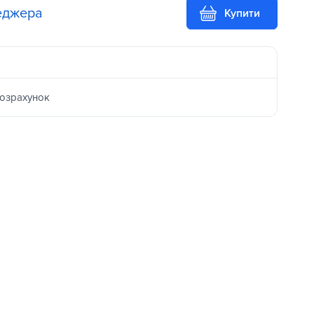
еджера
Купити
розрахунок