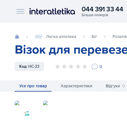
044 391 33 44
Interatletika logo
Легка атлетика
Біг
Polanik
Візок для перевезе
0
Код:
HC-23
Усе про товар
Характеристики
Відгуки
0
Візок для перевезення бар'єрів Polanik