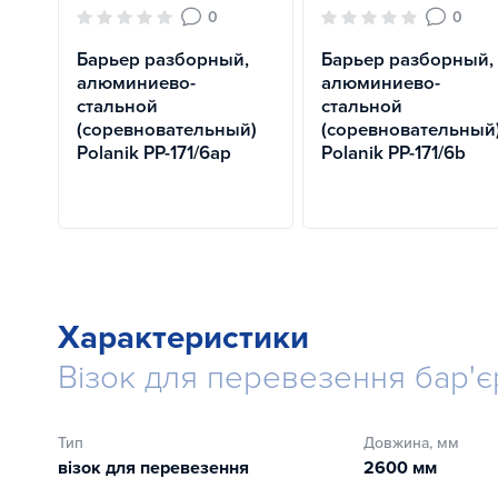
0
0
Барьер разборный,
Барьер разборный,
алюминиево-
алюминиево-
стальной
стальной
(соревновательный)
(соревновательный
Polanik PP-171/6aр
Polanik PP-171/6b
Характеристики
Візок для перевезення бар'єр
Тип
Довжина, мм
візок для перевезення
2600 мм