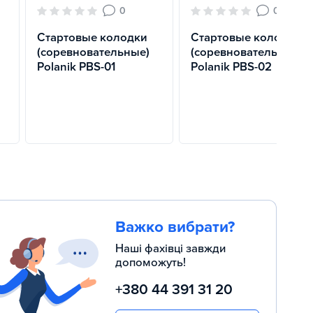
0
0
Стартовые колодки
Стартовые колодки
(соревновательные)
(соревновательные)
Polanik PBS-01
Polanik PBS-02
Важко вибрати?
Наші фахівці завжди
допоможуть!
+380 44 391 31 20