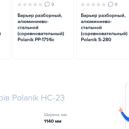
0
0
Барьер разборный,
Барьер разборный,
алюминиево-
алюминиево-
стальной
стальной
)
(соревновательный)
(соревновательный)
Polanik PP-171/6с
Polanik S-280
ів Polanik HC-23
Ширина, мм
1140 мм