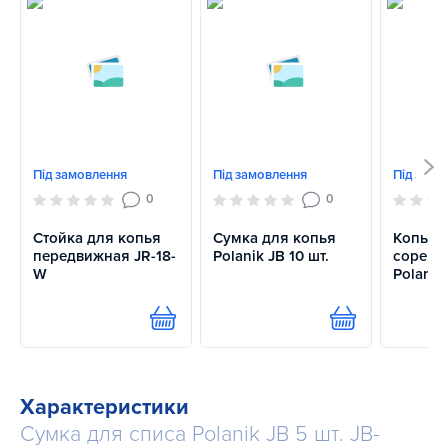
Під замовлення
Під замовлення
Під замо
0
0
Стойка для копья
Сумка для копья
Копье
передвижная JR-18-
Polanik JB 10 шт.
соревн
W
Polanik 
Купити
Купити
Характеристики
Сумка для списа Polanik JB 5 шт. JB-