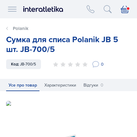
Interatletika logo
Polanik
Сумка для списа Polanik JB 5
шт. JB-700/5
0
Код:
JB-700/5
Усе про товар
Характеристики
Відгуки
0
Сумка для списа Polanik JB 5 шт. JB-700/5