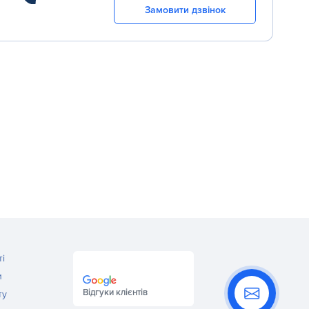
Замовити дзвінок
ті
и
Відгуки клієнтів
ту