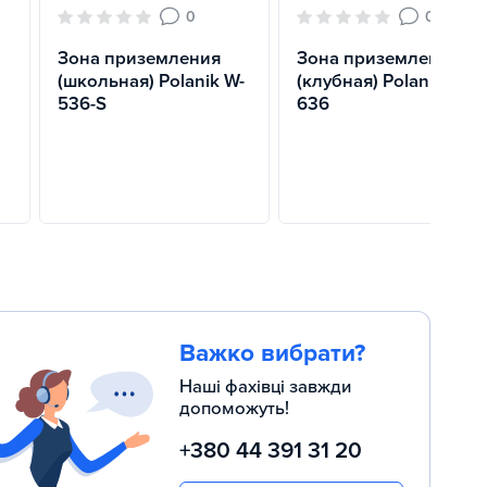
0
0
Зона приземления
Зона приземления
(школьная) Polanik W-
(клубная) Polanik W-
536-S
636
Важко вибрати?
Наші фахівці завжди
допоможуть!
+380 44 391 31 20