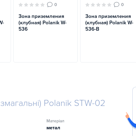
0
0
Зона приземления
Зона приземления
W-
(клубная) Polanik W-
(клубная) Polanik W-
536
536-B
(змагальні) Polanik STW-02
Матеріал
метал