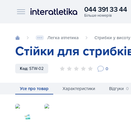
044 391 33 44
Interatletika logo
Легка атлетика
Стрибки у висоту
Стійки для стрибкі
0
Код:
STW-02
Усе про товар
Характеристики
Відгуки
0
Стійки для стрибків у висоту (змагальні)