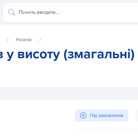
Почніть вводити...
Polanik
в у висоту (змагальні)
 Polanik STW-02
Під замовлення