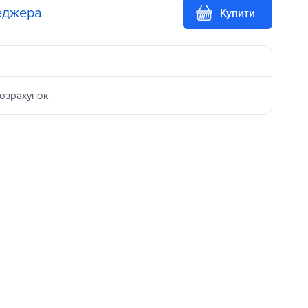
еджера
Купити
розрахунок