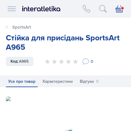
Interatletika logo
SportsArt
Стійка для присідань SportsArt
A965
0
Код:
A965
Усе про товар
Характеристики
Відгуки
0
Стійка для присідань SportsArt A965