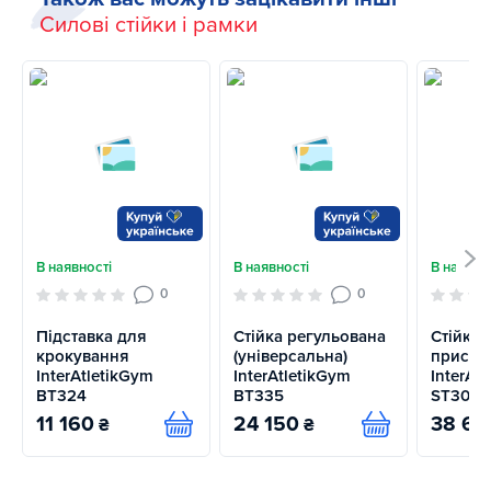
Силові стійки і рамки
В наявності
В наявності
В наявно
0
0
Підставка для
Стійка регульована
Стійка 
крокування
(універсальна)
присід
InterAtletikGym
InterAtletikGym
InterAt
BT324
BT335
ST309
11 160
24 150
38 64
₴
₴
Купити
Купити