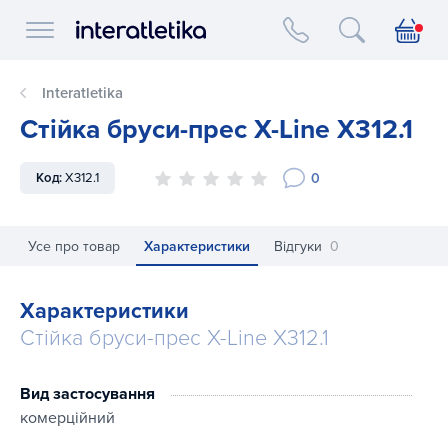
Interatletika logo
Interatletika
Стійка бруси-прес X-Line X312.1
0
Код:
X312.1
Усе про товар
Характеристики
Відгуки
0
Характеристики
Стійка бруси-прес X-Line X312.1
Вид застосування
комерційний