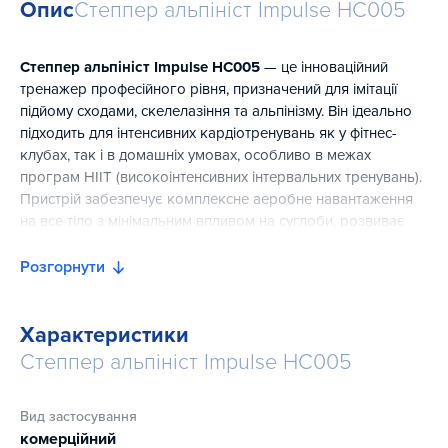
Опис
Степпер альпініст Impulse HC005
Степпер альпініст Impulse HC005
— це інноваційний
тренажер професійного рівня, призначений для імітації
підйому сходами, скелелазіння та альпінізму. Він ідеально
підходить для інтенсивних кардіотренувань як у фітнес-
клубах, так і в домашніх умовах, особливо в межах
програм HIIT (високоінтенсивних інтервальних тренувань).
Пристрій забезпечує комплексне аеробне навантаження
на все тіло з мінімальним впливом на суглоби, розвиває
витривалість, зміцнює серцево-судинну систему та
покращує загальний фізичний стан.
Розгорнути
Особливістю Impulse HC005 є система електромагнітного
опору з 20 рівнями навантаження та електронним
Характеристики
управлінням, що дозволяє точно налаштувати
Степпер альпініст Impulse HC005
інтенсивність тренування під будь-якого користувача.
Вбудовані 8 програм тренування орієнтовані на різні цілі:
від розвитку витривалості до спалювання жиру.
Вид застосування
комерційний
Перемикання режимів відбувається плавно та зручно