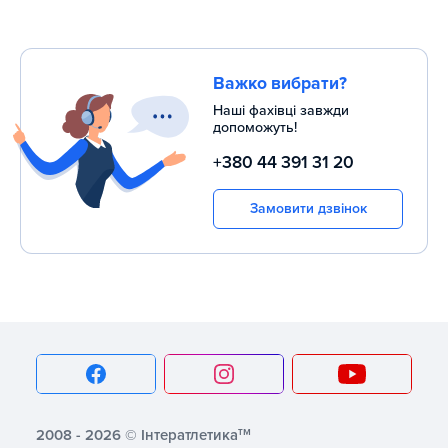
електромережі, а наявність транспортувальних коліс і
компенсаторів нерівностей дає змогу легко переміщувати
його та встановлювати в будь-якому зручному місці.
Важко вибрати?
Impulse HC005 стане чудовим доповненням до лінійки
функціонального обладнання для HIIT. Це універсальний
Наші фахівці завжди
допоможуть!
кардіотренажер для тих, хто хоче вивести свої тренування
на новий рівень і отримати максимум користі за
+380 44 391 31 20
мінімальний час.
Замовити дзвінок
тм
2008 - 2026 © Інтератлетика