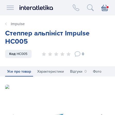
Interatletika logo
Impulse
Степпер альпініст Impulse
HC005
0
Код:
HC005
Усе про товар
Характеристики
Відгуки
0
Фото
Степпер альпініст Impulse HC005
Ст