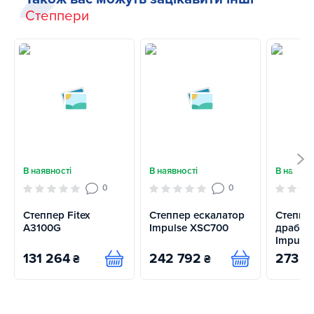
Степпери
В наявності
В наявності
В наявно
0
0
Степпер Fitex
Степпер ескалатор
Степпе
A3100G
Impulse XSC700
драбин
Impuls
131 264
242 792
273 1
₴
₴
Купити
Купити