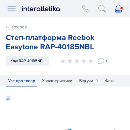
Interatletika logo
Reebok
Степ-платформа Reebok
Easytone RAP-40185NBL
0
Код:
RAP-40185NBL
Усе про товар
Характеристики
Відгуки
0
Фото
Степ-платформа Reebok Easytone RAP-40185NBL
Ст