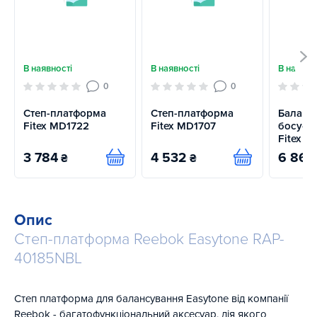
В наявності
В наявності
В наявно
0
0
Степ-платформа
Степ-платформа
Баланс
Fitex MD1722
Fitex MD1707
босу-н
Fitex M
3 784
4 532
6 864
₴
₴
Купити
Купити
Опис
Степ-платформа Reebok Easytone RAP-
40185NBL
Степ платформа для балансування Easytone від компанії
Reebok - багатофункціональний аксесуар, дія якого