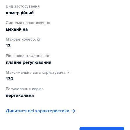
пінополіуретану і воно нековзне.
Вид застосування
комерційний
Тренажер дозволяє зменшити навантаження на спину,
Система навантаження
сідниці, колінні та гомілковостопні суглоби ніг. Виставити
механічна
тренажер допомагають регулювальні гвинти. Переміщати
конструкцію допомагають транспортувальні ролики. Для
Махове колесо, кг
пляшки з водою є спеціальні тримачі на рамі.
13
Рівні навантаження, шт
плавне регулювання
Максимальна вага користувача, кг
130
Регулювання керма
вертикальна
Дивитися всі характеристики