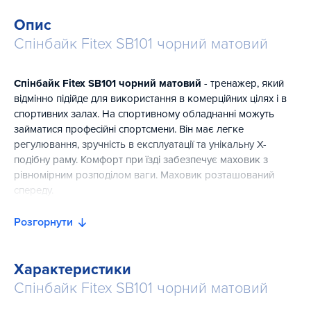
Опис
Спінбайк Fitex SB101 чорний матовий
Спінбайк Fitex SB101 чорний матовий
- тренажер, який
відмінно підійде для використання в комерційних цілях і в
спортивних залах. На спортивному обладнанні можуть
займатися професійні спортсмени. Він має легке
регулювання, зручність в експлуатації та унікальну Х-
подібну раму. Комфорт при їзді забезпечує маховик з
рівномірним розподілом ваги. Маховик розташований
спереду.
Стійкість конструкції під час тренування забезпечує
Розгорнути
широка підставка. Одним натисканням користувач може
регулювати опір і екстрено гальмувати. Конструкція має
колодкову систему навантаження. Елементи тренажера
Характеристики
покриті гіпоалергенним покриттям. Користувач має
Спінбайк Fitex SB101 чорний матовий
можливість регулювати сидіння і кермо по вертикалі та по
горизонталі. Сидіння виготовлено з формованого