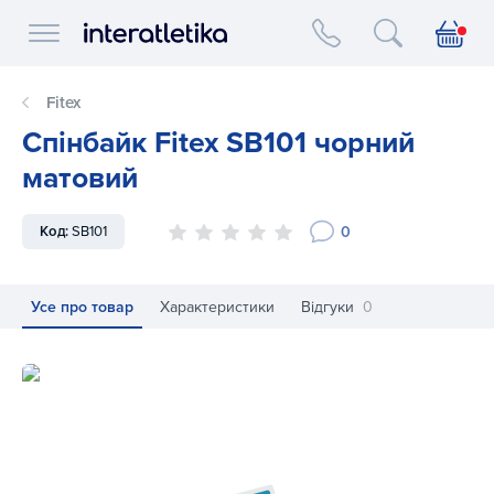
Interatletika logo
Fitex
Спінбайк Fitex SB101 чорний
матовий
0
Код:
SB101
Усе про товар
Характеристики
Відгуки
0
Спінбайк Fitex SB101 чорний матовий