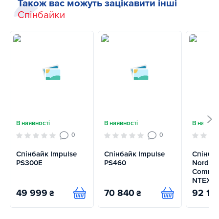
Також вас можуть зацікавити інші
Спінбайки
В наявності
В наявності
В наявно
0
0
Спінбайк Impulse
Спінбайк Impulse
Спінба
PS300E
PS460
NordicT
Commerc
NTEX03
49 999
70 840
92 18
₴
₴
Купити
Купити