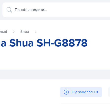
Почніть вводити...
льні
Shua
на Shua SH-G8878
Під замовлення