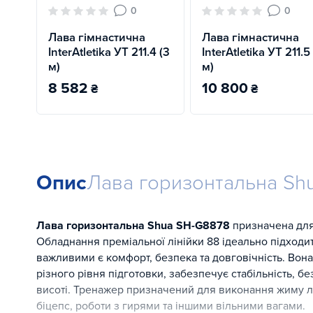
0
0
Лава гімнастична
Лава гімнастична
InterAtletika УТ 211.4 (3
InterAtletika УТ 211.5
м)
м)
8 582
10 800
₴
₴
Опис
Лава горизонтальна Sh
Лава горизонтальна Shua SH-G8878
призначена для
Обладнання преміальної лінійки 88 ідеально підходит
важливими є комфорт, безпека та довговічність. Вон
різного рівня підготовки, забезпечує стабільність, б
висоті. Тренажер призначений для виконання жиму ле
біцепс, роботи з гирями та іншими вільними вагами.