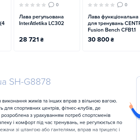
0
0
Лава регульована
Лава функціональна
 (4
InterAtletika LC302
для тренувань CENT
Fusion Bench CFB1.1
28 721
30 800
₴
₴
ua SH-G8878
 виконання жимів та інших вправ з вільною вагою.
ь для спортивних центрів, фітнес-клубів, де
а розроблена з урахуванням потреб спортсменів
езпеку і комфорт під час тренувань, не регулюється по
жачи зі штангою або гантелями, вправ на трицепс і