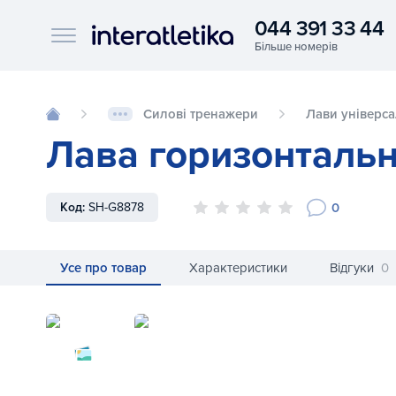
044 391 33 44
Interatletika logo
Силові тренажери
Лави універса
Лава горизонталь
0
Код:
SH-G8878
Усе про товар
Характеристики
Відгуки
0
Лава горизонтальна Shua SH-G8878