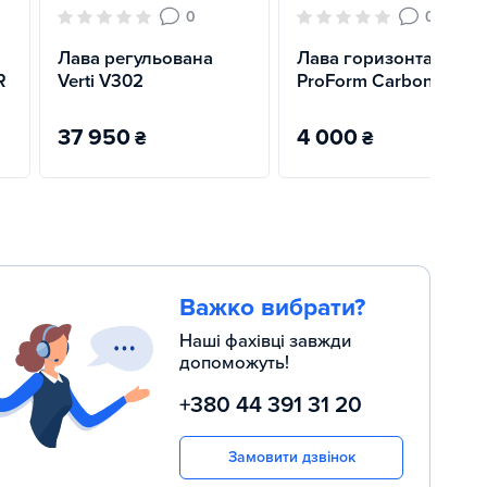
0
0
Лава регульована
Лава горизонтальна
R
Verti V302
ProForm Carbon
37 950
4 000
₴
₴
Важко вибрати?
Наші фахівці завжди
допоможуть!
+380 44 391 31 20
Замовити дзвінок