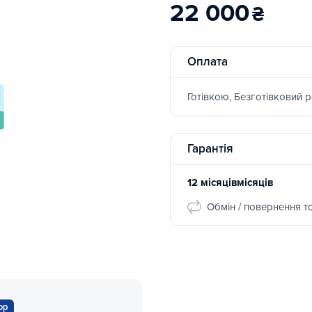
22 000
₴
Оплата
Готівкою, Безготівковий 
Гарантія
12 місяцівмісяців
Обмін / повернення т
ор