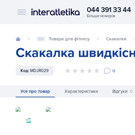
044 391 33 44
Interatletika logo
Товари для фітнесу
Скакалки
Скакалка швидкісн
0
Код:
MDJR029
Усе про товар
Характеристики
Відгуки
0
Скакалка швидкісна Fitex MDJR035