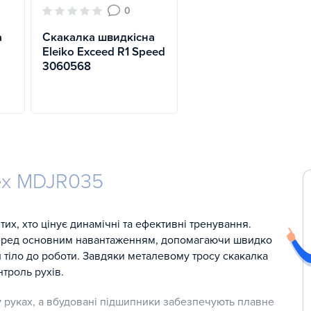
0
а
Скакалка швидкісна
Eleiko Exceed R1 Speed
3060568
tex MDJR035
их, хто цінує динамічні та ефективні тренування.
 перед основним навантаженням, допомагаючи швидко
ти тіло до роботи. Завдяки металевому тросу скакалка
троль рухів.
у руках, а вбудовані підшипники забезпечують плавне