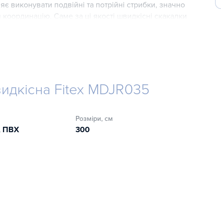
є виконувати подвійні та потрійні стрибки, значно
координацію. Саме за ці якості швидкісні скакалки
єдиноборств.
ою для користувачів різного зростання. Загальна
жина ручок - 15,5 см. Fitex MDJR035 стане надійним та
а чи в залі.
идкісна Fitex MDJR035
Розміри, см
, ПВХ
300