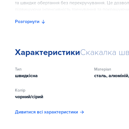
та швидке обертання без перекручування. Це дозволя
підвищуючи інтенсивність тренування та покращуючи 
особливо цінуються боксерами та бійцями змішаних 
Розгорнути
Довжина скакалки регулюється, що робить її придатн
довжина складає 3 метри, діаметр троса - 2,6 мм, дов
зручним інструментом для регулярних тренувань вдом
Характеристики
Скакалка шв
Тип
Матеріал
швидкісна
сталь, алюміній
Колір
чорний/сірий
Дивитися всі характеристики