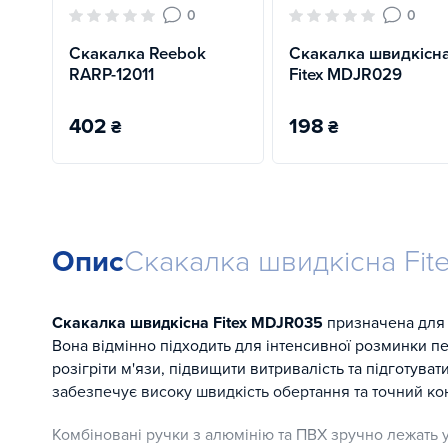
0
0
Скакалка Reebok
Скакалка швидкісн
RARP-12011
Fitex MDJR029
402
198
₴
₴
Опис
Скакалка швидкісна Fi
Скакалка швидкісна Fitex MDJR035
призначена для т
Вона відмінно підходить для інтенсивної розминки
розігріти м'язи, підвищити витривалість та підготува
забезпечує високу швидкість обертання та точний кон
Комбіновані ручки з алюмінію та ПВХ зручно лежать 