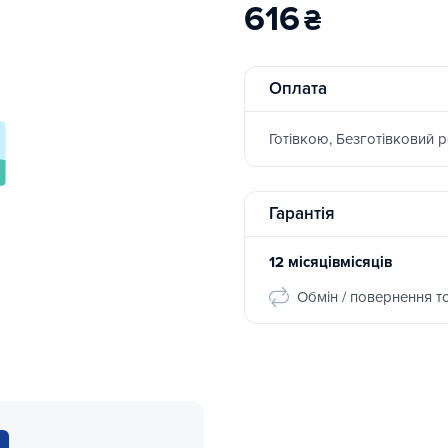
616
₴
Оплата
Готівкою, Безготівковий 
Гарантія
12 місяцівмісяців
Обмін / повернення т
р