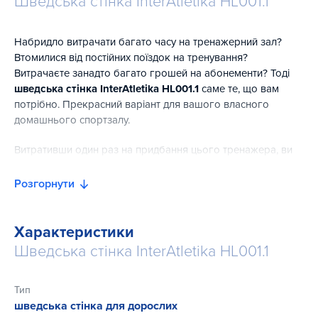
Шведська стінка InterAtletika HL001.1
Набридло витрачати багато часу на тренажерний зал?
Втомилися від постійних поїздок на тренування?
Витрачаєте занадто багато грошей на абонементи? Тоді
шведська стінка InterAtletika HL001.1
саме те, що вам
потрібно. Прекрасний варіант для вашого власного
домашнього спортзалу.
Витративши один раз на придбання цього тренажера, ви
забудете про всі незручності, яких зазнавали, відвідуючи
тренажерні зали. Ви зможете підтримувати себе у формі у
Розгорнути
будь-який зручний для вас час, при цьому не відчуваючи
дискомфорту та не обмежуючи себе у часі. Шведська
стінка допоможе вам підтримувати у формі практично всі
Характеристики
м'язи.
Шведська стінка InterAtletika HL001.1
Тренування допоможуть зміцнити хребет і розробити
суглоби. Тренажер є універсальним, абсолютно не має
Тип
значення вікова категорія та рівень фізичної підготовки.
шведська стінка для дорослих