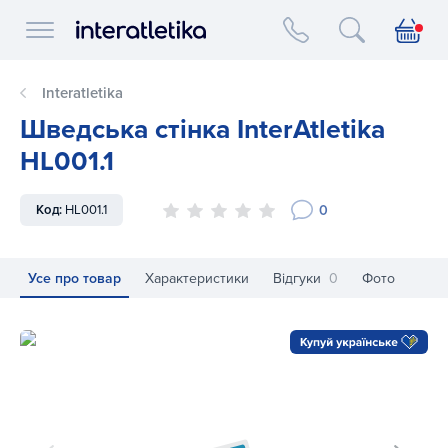
Interatletika logo
Interatletika
Шведська стінка InterAtletika
HL001.1
0
Код:
HL001.1
Усе про товар
Характеристики
Відгуки
0
Фото
Шведська стінка InterAtletika HL001.1
Шв