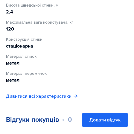
Якщо ви початківець у заняттях, звичайно, вам не варто
Висота шведської стінки, м
перенапружуватися, доки ваше тіло не звикне до
2,4
регулярних фізичних навантажень. Через кілька тижнів
постійних тренувань ви зможете використовувати його на
Максимальна вага користувача, кг
всі сто.
120
Конструкція стінки
стаціонарна
Матеріал стійок
метал
Матеріал перемичок
метал
Дивитися всі характеристики
Відгуки покупців
0
Додати відгук