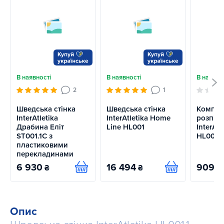
В наявності
В наявності
В наявно
2
1
Шведська стінка
Шведська стінка
Комплек
InterAtletika
InterAtletika Home
розпір
Драбина Еліт
Line HL001
InterAtl
ST001.1C з
HL001.1
пластиковими
перекладинами
6 930
16 494
909
₴
₴
₴
Купити
Купити
Опис