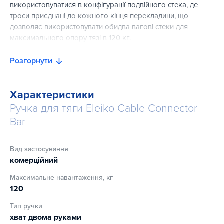
використовуватися в конфігурації подвійного стека, де
троси приєднані до кожного кінця перекладини, що
дозволяє використовувати обидва вагові стеки для
максимального опору тязі в 120 кг.
Ручка Cable Connector Handle виготовлена зі сталевої
Розгорнути
труби, що забезпечує правильний баланс між вагою та
міцною конструкцією. Вона має фірмове насічення Eleiko
для надійного хвату. Точки кріплення в центрі та на кінці
Характеристики
роблять ручку універсальною для тренувань як одинарної,
Ручка для тяги Eleiko Cable Connector
так і подвійної конфігурації.
Bar
Вид застосування
комерційний
Максимальне навантаження, кг
120
Тип ручки
хват двома руками