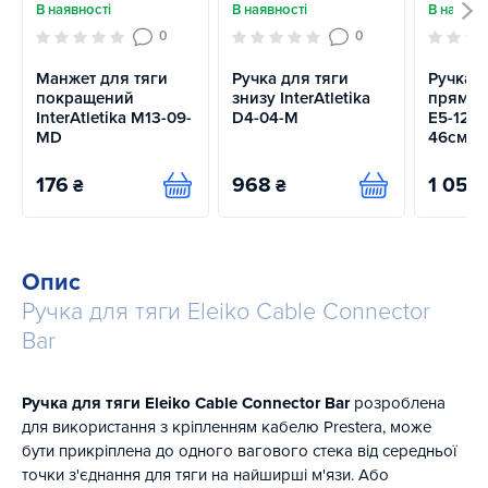
В наявності
В наявності
В наявно
0
0
Манжет для тяги
Ручка для тяги
Ручка д
покращений
знизу InterAtletika
пряма I
InterAtletika M13-09-
D4-04-M
E5-12-M
MD
46см
176
968
1 056
₴
₴
Купити
Купити
Опис
Ручка для тяги Eleiko Cable Connector
Bar
Ручка для тяги Eleiko Cable Connector Bar
розроблена
для використання з кріпленням кабелю Prestera, може
бути прикріплена до одного вагового стека від середньої
точки з'єднання для тяги на найширші м'язи. Або