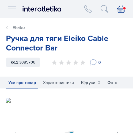
Interatletika logo
Eleiko
Ручка для тяги Eleiko Cable
Connector Bar
0
Код:
3085706
Усе про товар
Характеристики
Відгуки
0
Фото
Ручка для тяги Eleiko Cable Connector Bar
Ру