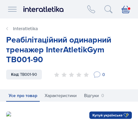
Interatletika logo
Interatletika
Реабілітаційний одинарний
тренажер InterAtletikGym
TB001-90
0
Код:
TB001-90
Усе про товар
Характеристики
Відгуки
0
Реабілітаційний одинарний тренажер InterAtletikGym TB00