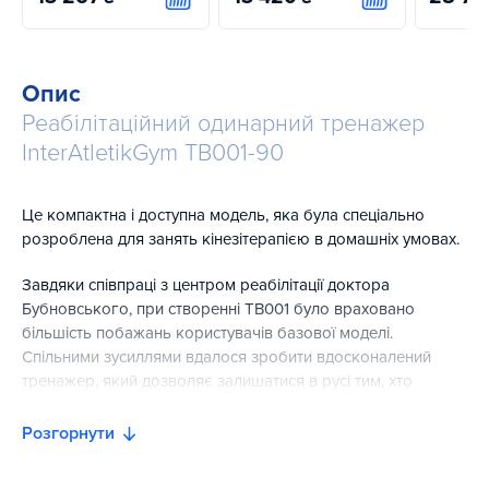
Купити
Купити
Опис
Реабілітаційний одинарний тренажер
InterAtletikGym TB001-90
Це компактна і доступна модель, яка була спеціально
розроблена для занять кінезітерапією в домашніх умовах.
Завдяки співпраці з центром реабілітації доктора
Бубновського, при створенні ТВ001 було враховано
більшість побажань користувачів базової моделі.
Спільними зусиллями вдалося зробити вдосконалений
тренажер, який дозволяє залишатися в русі тим, хто
потребує реабілітації та підтримці фізичної активності при
обмежених можливостях.
Розгорнути
Діапазон рухів на різні м'язові групи: