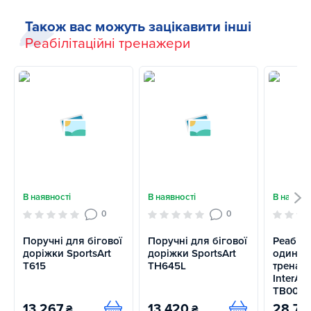
Також вас можуть зацікавити інші
Реабілітаційні тренажери
В наявності
В наявності
В наявно
0
0
Поручні для бігової
Поручні для бігової
Реабілі
доріжки SportsArt
доріжки SportsArt
одинар
T615
TH645L
тренаж
InterAt
TB001-
13 267
13 420
28 75
₴
₴