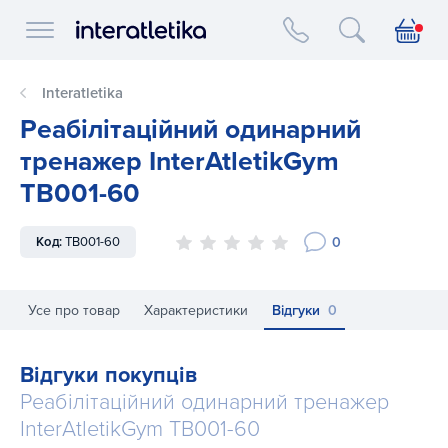
Interatletika logo
Interatletika
Реабілітаційний одинарний
тренажер InterAtletikGym
TB001-60
0
Код:
TB001-60
Усе про товар
Характеристики
Відгуки
0
Відгуки покупців
Реабілітаційний одинарний тренажер
InterAtletikGym TB001-60