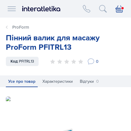
Interatletika logo
ProForm
Пінний валик для масажу
ProForm PFITRL13
0
Код:
PFITRL13
Усе про товар
Характеристики
Відгуки
0
Пінний валик для масажу ProForm PFITRL13