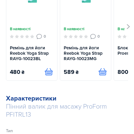
В наявності
В наявності
В наявно
0
0
Ремінь для йоги
Ремінь для йоги
Блок д
Reebok Yoga Strap
Reebok Yoga Strap
Proesc
RAYG-10023BL
RAYG-10023MG
480
589
800
₴
₴
₴
Купити
Купити
Характеристики
Пінний валик для масажу ProForm
PFITRL13
Тип