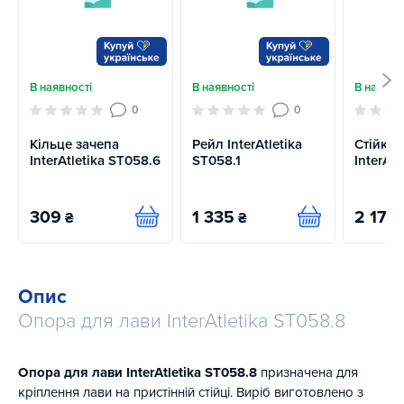
В наявності
В наявності
В наявно
0
0
Кільце зачепа
Рейл InterAtletika
Стійка 
InterAtletika ST058.6
ST058.1
InterAt
309
1 335
2 178
₴
₴
Купити
Купити
Опис
Опора для лави InterAtletika ST058.8
Опора для лави InterAtletika ST058.8
призначена для
кріплення лави на пристінній стійці. Виріб виготовлено з