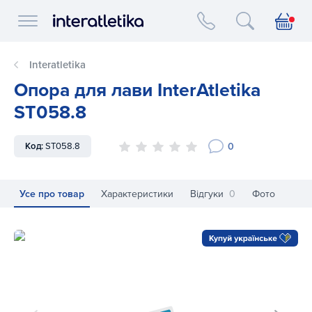
Interatletika logo
Interatletika
Опора для лави InterAtletika
ST058.8
0
Код:
ST058.8
Усе про товар
Характеристики
Відгуки
0
Фото
Опора для лави InterAtletika ST058.8
Оп