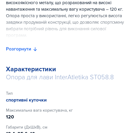
високоякісного металу, що розрахований на високі
навантаження та максимальну вагу користувача – 120 кг.
Опора проста у використанні, легко регулюється висота
завдяки продуманій конструкції, що дозволяє спортсмену
вибрати потрібний рівень для виконання силової
програми.
Виріб кріпиться до настінної стійки за допомогою
Розгорнути
спеціального кріплення, що йде в комплекті. На опору
фіксується лава. Таким чином спортсмен може виконувати
найрізноманітніші вправи на ефективне опрацювання
Характеристики
всього тіла.
Опора для лави InterAtletika ST058.8
Тип
спортивні куточки
Максимальна вага користувача, кг
120
Габарити (ДхШхВ), см