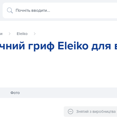
Почніть вводити...
фи
Eleiko
чний гриф Eleiko для 
Фото
важкої атлетики 5 кг 113-0050
Олімпійський технічний гриф Elei
Знятий з виробництва