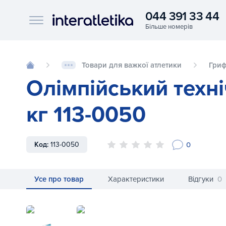
044 391 33 44
Interatletika logo
Товари для важкої атлетики
Гри
Олімпійський техні
кг 113-0050
0
Код:
113-0050
Усе про товар
Характеристики
Відгуки
0
Олімпійський технічний гриф Eleiko для 