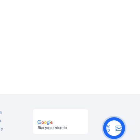
ті
и
Відгуки клієнтів
ту