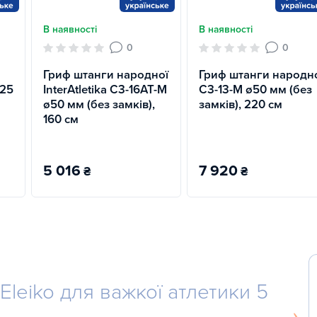
В наявності
В наявності
0
0
Гриф штанги народної
Гриф штанги народн
ø25
InterAtletika C3-16AT-M
C3-13-M ø50 мм (без
ø50 мм (без замків),
замків), 220 см
160 см
5 016
7 920
₴
₴
Eleiko для важкої атлетики 5