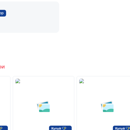
ор
фи