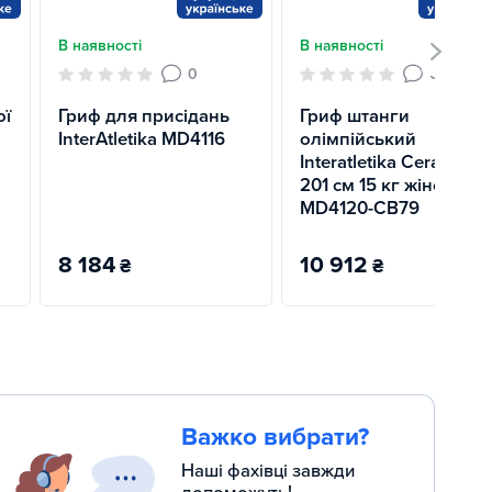
В наявності
В наявності
0
0
ої
Гриф для присідань
Гриф штанги
InterAtletika MD4116
олімпійський
Interatletika Cerakote
201 см 15 кг жіночий
MD4120-CB79
8 184
10 912
₴
₴
Важко вибрати?
Наші фахівці завжди