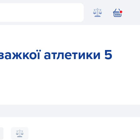
важкої атлетики 5
ko для важкої атлетики 5 кг 113-0050