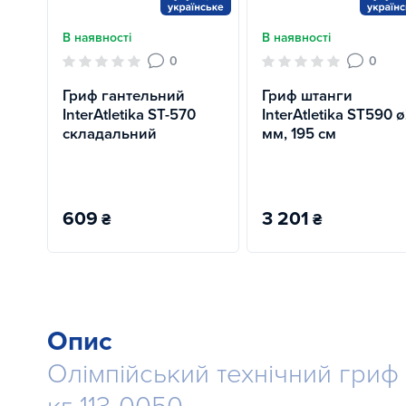
В наявності
В наявності
0
0
Гриф гантельний
Гриф штанги
InterAtletika ST-570
InterAtletika ST590 
складальний
мм, 195 см
609
3 201
₴
₴
Опис
Олімпійський технічний гриф 