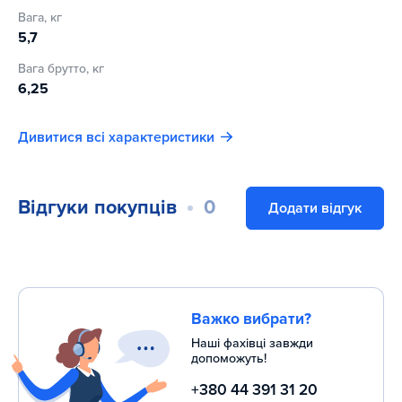
квартирі, а яскравий стильний дизайн гармонійно
Вага, кг
впишеться в інтер'єр приміщення.
5,7
Настільний футбол Guangyu QZH112669 стане улюбленим
Вага брутто, кг
заняттям для всієї родини.
6,25
Дивитися всі характеристики
Відгуки покупців
0
Додати відгук
Важко вибрати?
Наші фахівці завжди
допоможуть!
+380 44 391 31 20