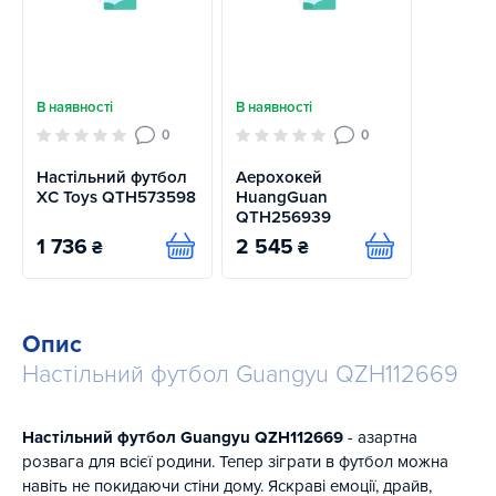
В наявності
В наявності
0
0
Настільний футбол
Аерохокей
XC Toys QTH573598
HuangGuan
QTH256939
1 736
2 545
₴
₴
Купити
Купити
Опис
Настільний футбол Guangyu QZH112669
Настільний футбол Guangyu QZH112669
- азартна
розвага для всієї родини. Тепер зіграти в футбол можна
навіть не покидаючи стіни дому. Яскраві емоції, драйв,