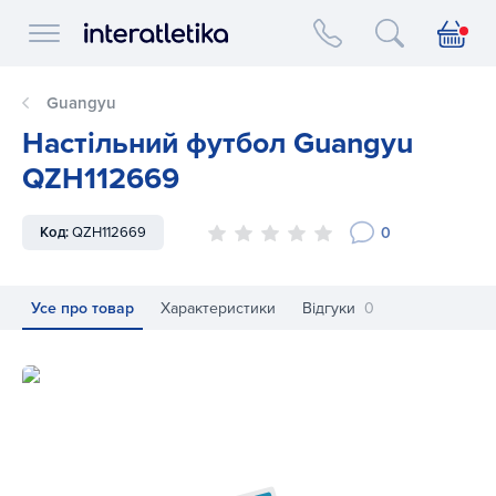
Interatletika logo
Guangyu
Настільний футбол Guangyu
QZH112669
0
Код:
QZH112669
Усе про товар
Характеристики
Відгуки
0
Настільний футбол Guangyu QZH112669