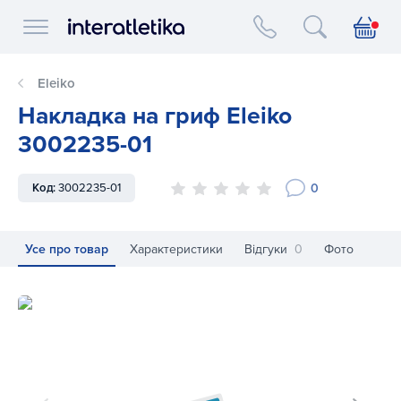
Interatletika logo
Eleiko
Накладка на гриф Eleiko
3002235-01
0
Код:
3002235-01
Усе про товар
Характеристики
Відгуки
0
Фото
Накладка на гриф Eleiko 3002235-01
На