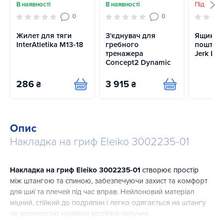
В наявності
В наявності
Під проє
0
0
Жилет для тяги
З'єднувач для
Ящики 
InterAtletika M13-18
гребного
поштовх
тренажера
Jerk Bo
Concept2 Dynamic
286
3 915
₴
₴
Купити
Купити
Опис
Накладка на гриф Eleiko 3002235-01
Накладка на гриф Eleiko 3002235-01
створює простір
між штангою та спиною, забезпечуючи захист та комфорт
для шиї та плечей під час вправ. Нейлоновий матеріал
міцний, стійкий до подряпин і легко одягається на штангу
за допомогою надійної застібки-липучки.