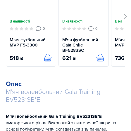
В наявності
В наявності
В наявно
0
0
М'яч футбольний
М'яч футбольний
М'яч ф
MVP F5-3300
Gala Сhile
MVP F-
BF5283SC
518
621
736
₴
₴
₴
Купити
Купити
Опис
М'яч волейбольний Gala Training
BV5231SB*E
М'яч волейбольний Gala Training BV5231SB*E
аматорського рівня. Виконаний з синтетичної шкіри на
основі поліуретану. М'яч складається з 18 панелей,