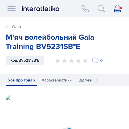
Interatletika logo
Gala
М'яч волейбольний Gala
Training BV5231SB*E
0
Код:
BV5231SB*E
Усе про товар
Характеристики
Відгуки
0
М'яч волейбольний Gala Training BV5231SB*E