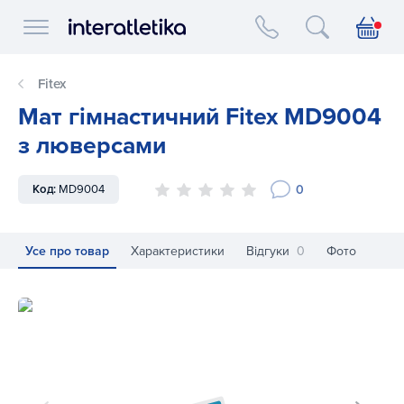
Interatletika logo
Fitex
Мат гімнастичний Fitex MD9004
з люверсами
0
Код:
MD9004
Усе про товар
Характеристики
Відгуки
0
Фото
Мат гімнастичний Fitex MD9004 з люверсами
Ма