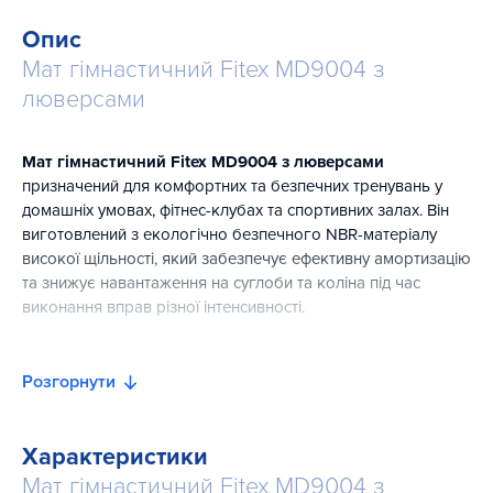
Опис
Мат гімнастичний Fitex MD9004 з
люверсами
Мат гімнастичний Fitex MD9004 з люверсами
призначений для комфортних та безпечних тренувань у
домашніх умовах, фітнес-клубах та спортивних залах. Він
виготовлений з екологічно безпечного NBR-матеріалу
високої щільності, який забезпечує ефективну амортизацію
та знижує навантаження на суглоби та коліна під час
виконання вправ різної інтенсивності.
Нековзна поверхня мату гарантує стійкість на різних типах
покриття для підлоги, підвищуючи безпеку під час занять.
Розгорнути
М'яка та приємна на дотик текстура робить його зручним
для щоденного використання, йоги, пілатес, розтяжки,
гімнастики та функціональних тренувань.
Характеристики
Мат гімнастичний Fitex MD9004 з