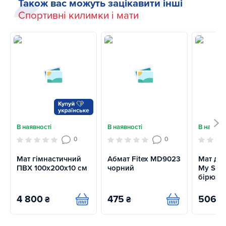
Також вас можуть зацікавити інші
Спортивні килимки і мати
В наявності
В наявності
В наявно
0
0
Мат гімнастичний
Абмат Fitex MD9023
Мат для
ПВХ 100х200х10 см
чорний
My Spor
бірюзо
4 800
475
506
₴
₴
₴
Купити
Купити