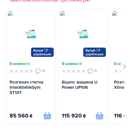
В наявності
В наявності
В наявно
0
0
Розгинач стегна
Біцепс машина U
Розгина
InterAtletikGym
Power UP106
Xline X
ST107
85 560
115 920
116 0
₴
₴
Купити
Купити