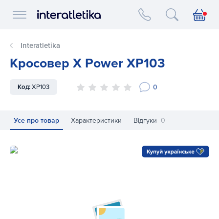
Interatletika logo
Interatletika
Кросовер X Power XP103
0
Код:
XP103
Усе про товар
Характеристики
Відгуки
0
Кросовер X Power XP103