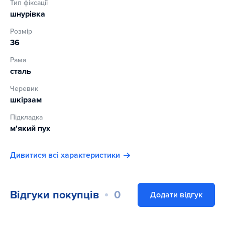
Тип фіксації
шнурівка
Розмір
36
Рама
сталь
Черевик
шкірзам
Підкладка
м'який пух
Дивитися всі характеристики
Відгуки покупців
0
Додати відгук