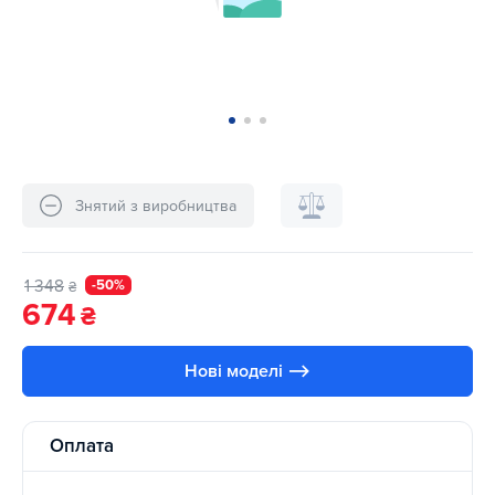
Знятий з виробництва
1 348
-50%
₴
674
₴
Нові моделі ⟶
Оплата