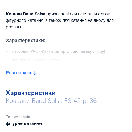
Коники Baud Salsa
призначені для навчання основ
фігурного катання, а також для катання на льоду для
розваги.
Характеристики:
матеріал: PVC (м'який матеріал, що нагадує гуму)
підкладка: коротке хутро
підошва: включає PVC
Розгорнути
лезо: середньо-вуглецева сталь
Характеристики
Ковзани Baud Salsa FS-42 р. 36
Тип ковзанів
фігурне катання