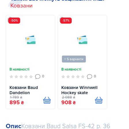
Ковзани
-50%
-57%
+ 5 варіанти
В наявності
В наявності
0
0
Ковзани Baud
Ковзани Winnwell
Dandelion
Hockey skate
1 789
2 088
₴
₴
895
908
Купити
Купити
₴
₴
Опис
Ковзани Baud Salsa FS-42 р. 36