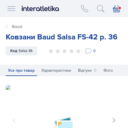
Interatletika logo
Baud
Ковзани Baud Salsa FS-42 р. 36
0
Код:
Salsa 36
Усе про товар
Характеристики
Відгуки
0
Фото
Ковзани Baud Salsa FS-42 р. 36
Ко