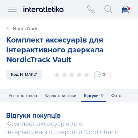
Interatletika logo
NordicTrack
Комплект аксесуарів для
інтерактивного дзеркала
NordicTrack Vault
0
Код:
NTMAK21
Усе про товар
Характеристики
Відгуки
0
Фото
Відгуки покупців
Комплект аксесуарів для
інтерактивного дзеркала NordicTrack