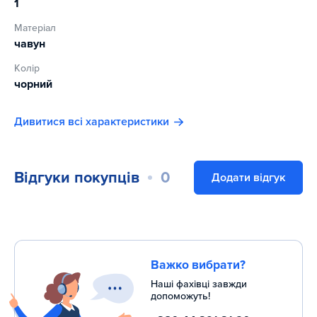
1
Матеріал
чавун
Колір
чорний
Дивитися всі характеристики
Відгуки покупців
0
Додати відгук
Важко вибрати?
Наші фахівці завжди
допоможуть!