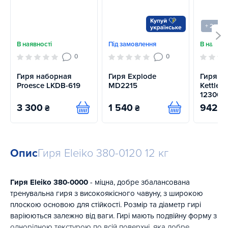
+ 2 варі
В наявності
Під замовлення
В наявно
0
0
Гиря наборная
Гиря Explode
Гиря R
Proesce LKDB-619
MD2215
Kettleb
12300
3 300
1 540
942
₴
₴
₴
Купити
Купити
Опис
Гиря Eleiko 380-0120 12 кг
Гиря Eleiko 380-0000
- міцна, добре збалансована
тренувальна гиря з високоякісного чавуну, з широкою
плоскою основою для стійкості. Розмір та діаметр гирі
варіюються залежно від ваги. Гирі мають подвійну форму з
однорідною текстурою по всій поверхні, яка добре