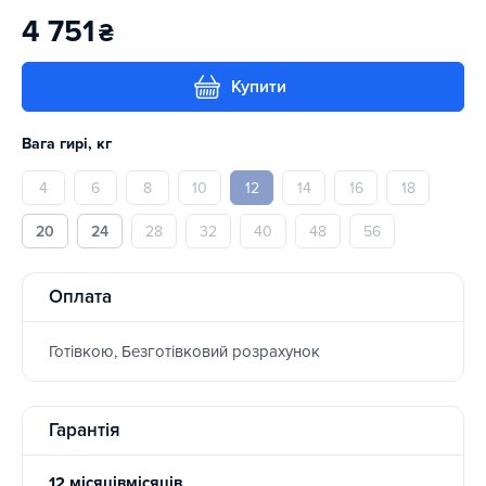
4 751
₴
Купити
Вага гирі, кг
4
6
8
10
12
14
16
18
20
24
28
32
40
48
56
Оплата
Готівкою, Безготівковий розрахунок
Гарантія
12 місяцівмісяців