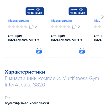
Під замовлення
Під замовлення
Під замо
0
0
Станция
Станция
Станци
InterAtletika MF3.2
InterAtletika MF3.3
InterAt
Купити
Купити
Характеристики
Гімнастичний комплекс Multifitness Gym
InterAtletika S820
Тип
мультифітнес комплекси