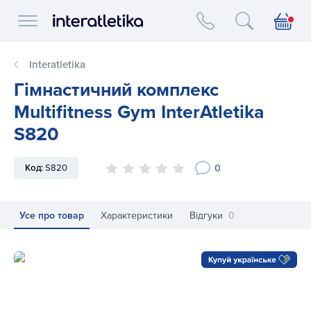
Interatletika logo
Interatletika
Гімнастичний комплекс
Multifitness Gym InterAtletika
S820
0
Код:
S820
Усе про товар
Характеристики
Відгуки
0
Гімнастичний комплекс Multifitness Gym InterAtletika S820