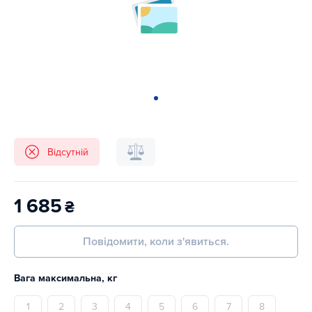
Відсутній
1 685
₴
Повідомити, коли з'явиться.
Вага максимальна, кг
1
2
3
4
5
6
7
8