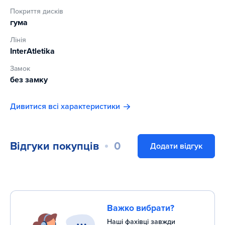
Покриття дисків
гума
Лінія
InterAtletika
Замок
без замку
Дивитися всі характеристики
Відгуки покупців
0
Додати відгук
Важко вибрати?
Наші фахівці завжди