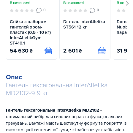
В наявності
В наявності
В наявно
0
0
Стійка з набором
Гантель InterAtletika
Гантелі
гантелей хром-
ST561 12 кг
Nuobell
пластик (0,5 - 10 кг)
пара
InterAtletikGym
ST410.1
54 630
2 601
31 914
₴
₴
Купити
Купити
Опис
Гантель гексагональна InterAtletika
MD2102-9 9 кг
Гантель гексагональна InterAtletika MD2102
-
оптимальний вибір для силових вправ та функціональних
тренувань. Вантажі мають шестикутну форму та покриття із
високоміцної синтетичної гуми, які забезпечує стабільність