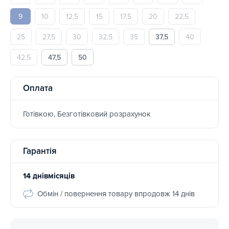
9
10
12,5
15
17,5
20
22,5
25
27,5
30
32,5
35
37,5
40
42,5
47,5
50
Оплата
Готівкою, Безготівковий розрахунок
Гарантія
14 днівмісяців
Обмін / повернення товару впродовж 14 днів