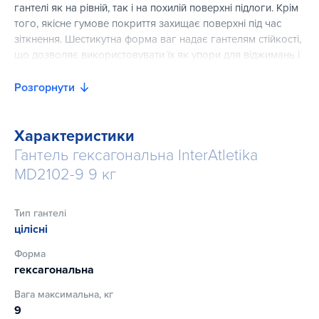
гантелі як на рівній, так і на похилій поверхні підлоги. Крім
того, якісне гумове покриття захищає поверхні під час
зіткнення. Шестикутна форма ваг надає гантелям стійкості,
що дозволяє використовувати їх як упори для віджимань і
планки. Гриф анатомічної форми має хромоване покриття
з фрезерованим профілем, що забезпечує надійне
Розгорнути
захоплення. Завдяки цілісній конструкції відсутній ризик
падіння дисків, що властиво гантелям із набірними вагами.
Характеристики
Гантель гексагональна InterAtletika
MD2102-9 9 кг
Тип гантелі
цілісні
Форма
гексагональна
Вага максимальна, кг
9