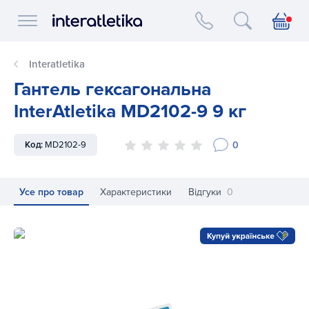
Interatletika logo
Interatletika
Гантель гексагональна
InterAtletika MD2102-9 9 кг
0
Код:
MD2102-9
Усе про товар
Характеристики
Відгуки
0
Гантель гексагональна InterAtletika MD2102-9 9 кг