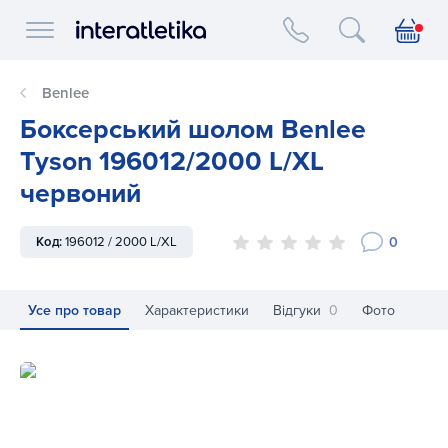
Interatletika logo
Benlee
Боксерський шолом Benlee
Tyson 196012/2000 L/XL
червоний
0
Код:
196012 / 2000 L/XL
Усе про товар
Характеристики
Відгуки
0
Фото
Боксерський шолом Benlee Tyson 196012/2000 L/XL черв
Бо