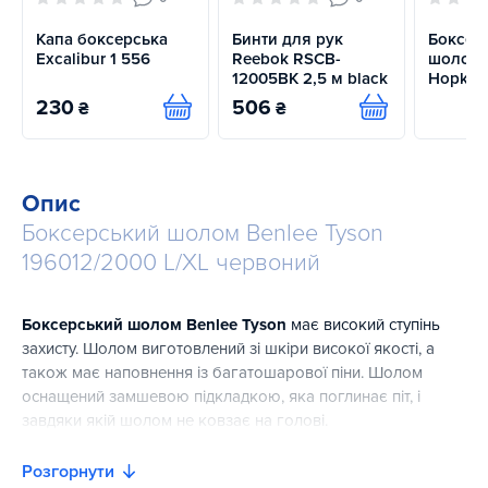
Капа боксерська
Бинти для рук
Боксер
Excalibur 1 556
Reebok RSCB-
шолом 
12005BK 2,5 м black
Hopkins
230
506
₴
₴
Купити
Купити
Опис
Боксерський шолом Benlee Tyson
196012/2000 L/XL червоний
Боксерський шолом Benlee Tyson
має високий ступінь
захисту. Шолом виготовлений зі шкіри високої якості, а
також має наповнення із багатошарової піни. Шолом
оснащений замшевою підкладкою, яка поглинає піт, і
завдяки якій шолом не ковзає на голові.
Розгорнути