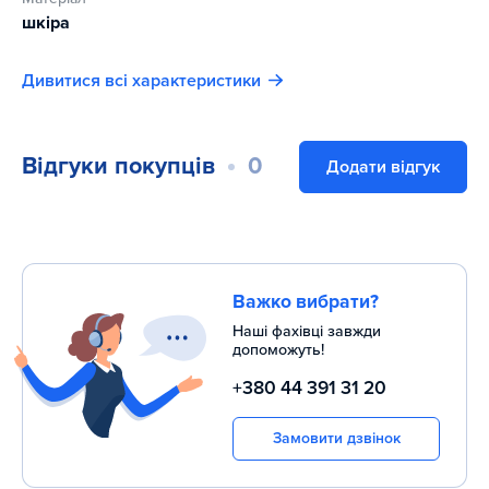
шкіра
Дивитися всі характеристики
Відгуки покупців
0
Додати відгук
Важко вибрати?
Наші фахівці завжди
допоможуть!
+380 44 391 31 20
Замовити дзвінок