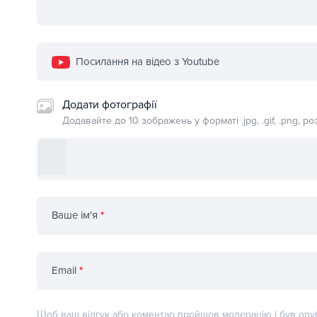
Посилання на відео з Youtube
Додати фотографії
Додавайте до 10 зображень у форматі .jpg, .gif, .png, 
Ваше ім'я
*
Email
*
Щоб ваш відгук або коментар пройшов модерацію і був опуб