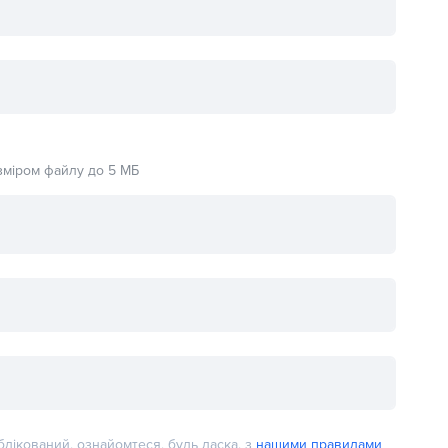
розміром файлу до 5 МБ
лікований, ознайомтеся, будь ласка, з
нашими правилами