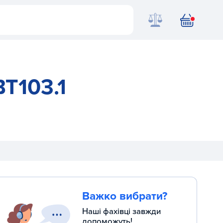
BT103.1
Важко вибрати?
Наші фахівці завжди
допоможуть!