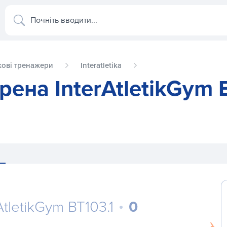
Почніть вводити...
ові тренажери
Interatletika
ена InterAtletikGym 
tletikGym BT103.1
0