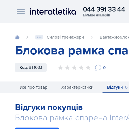
044 391 33 44
Interatletika logo
Силові тренажери
Вантажноблок
Блокова рамка спар
0
Код:
BT103.1
Усе про товар
Характеристики
Відгуки
0
Відгуки покупців
Блокова рамка спарена InterA