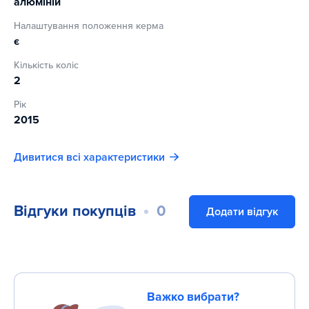
алюміній
Вага максимального навантаження 25 кг
Налаштування положення керма
Для дітей від 2 до 5 років, зростом від 85 до 104 см
є
Гарантія виробника 6 міс
Кількість коліс
2
Рік
2015
Дивитися всі характеристики
Відгуки покупців
0
Додати відгук
Важко вибрати?