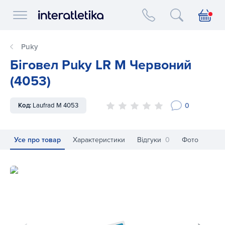
Interatletika logo
Puky
Біговел Puky LR M Червоний
(4053)
0
Код:
Laufrad M 4053
Усе про товар
Характеристики
Відгуки
0
Фото
Біговел Puky LR M Червоний (4053)
Бі