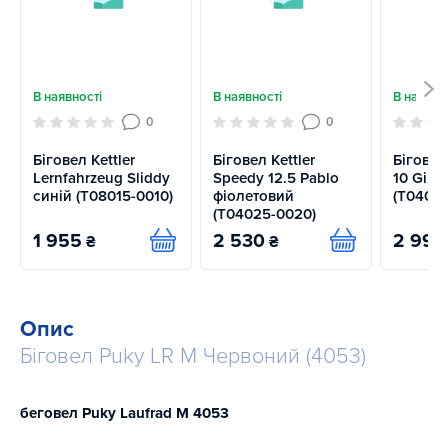
В наявності
В наявності
В наявно
0
0
Біговел Kettler
Біговел Kettler
Біговел
Lernfahrzeug Sliddy
Speedy 12.5 Pablo
10 Girl 
синій (T08015-0010)
фіолетовий
(T04065
(T04025-0020)
1 955
2 530
2 990
₴
₴
Купити
Купити
Опис
Біговел Puky LR M Червоний (4053)
беговел Puky Laufrad M 4053