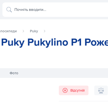
Почніть вводити...
елосипеди
Puky
 Puky Pukylino P1 Рож
Фото
жевий
Біговел на колесах Puky Pukylino
Відсутній