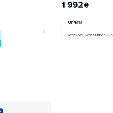
1 992
₴
Оплата
Готівкою, Безготівковий 
р