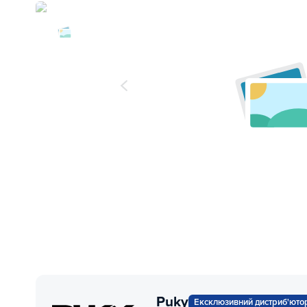
Puky
Ексклюзивний дистриб'юто