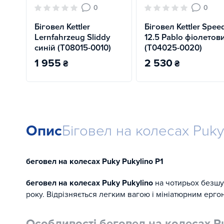
0
0
Біговел Kettler
Біговел Kettler Spee
Lernfahrzeug Sliddy
12.5 Pablo фіолетов
синій (T08015-0010)
(T04025-0020)
1 955
2 530
₴
₴
Опис
Біговел на колесах Puky
беговел на колесах Puky Pukylino P1
беговел на колесах Puky Pukylino
на чотирьох безшу
року. Відрізняється легким вагою і мініатюрним ерг
Особливості беговел на колесах Pu