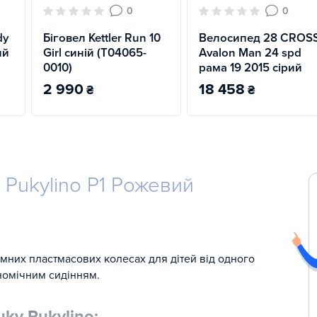
0
0
dy
Біговел Kettler Run 10
Велосипед 28 CROS
ий
Girl синій (T04065-
Avalon Man 24 spd
0010)
рама 19 2015 сірий
2 990
18 458
₴
₴
 Pukylino P1 Рожевий
мних пластмасових колесах для дітей від одного
ономічним сидінням.
ky Pukylino: