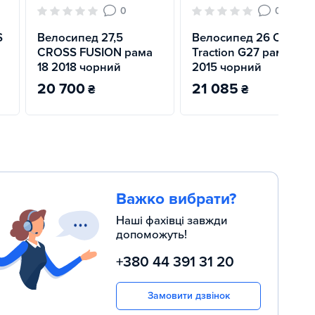
0
0
S
Велосипед 27,5
Велосипед 26 CROSS
CROSS FUSION рама
Traction G27 рама 19
18 2018 чорний
2015 чорний
20 700
21 085
₴
₴
Важко вибрати?
Наші фахівці завжди
допоможуть!
+380 44 391 31 20
Замовити дзвінок