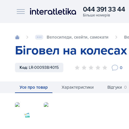
044 391 33 44
Interatletika logo
Велосипеди, скейти, самокати
В
Біговел на колесах
0
Код:
LR-000938/4015
Усе про товар
Характеристики
Відгуки
0
Біговел на колесах Puky Pukylino P1 Ро