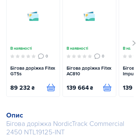
В наявності
В наявності
В наявно
0
0
Бігова доріжка Fitex
Бігова доріжка Fitex
Бігова 
GT5s
AC810
Impulse
89 232
139 664
139 6
₴
₴
Купити
Купити
Опис
Бігова доріжка NordicTrack Commercial
2450 NTL19125-INT