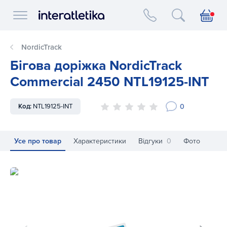
Interatletika logo
NordicTrack
Бігова доріжка NordicTrack
Commercial 2450 NTL19125-INT
0
Код:
NTL19125-INT
Усе про товар
Характеристики
Відгуки
0
Фото
Бігова доріжка NordicTrack Commercial 2450 NTL19125-INT
Бі