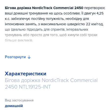
Бігова доріжка NordicTrack Commercial 2450
перетворює
ваші домашні тренування на щось особливе. Її двигун 4,25
к.с. забезпечує постійну потужність, необхідну для
інтенсивних занять, з максимальною швидкістю 22 км/год,
що ідеально підходить для спринтів, інтервальних
тренувань або просто для того, щоб кинути собі трохи
більше викликів.
Новий 24" сенсорний HD-екран великий, чіткий і може
повертатися, що дозволяє легко йти в ногу з
Розгорнути
тренуваннями, навіть якщо ви сходите з бігової доріжки
для силових вправ або розтяжки. Завдяки більш
просторому біговому полотну шириною 55 см NordicTrack
Характеристики
дає вам більше місця для природного бігу. сеансу.
Бігова доріжка NordicTrack Commercial
2450 NTL19125-INT
Оснащена підтримкою iFIT 2.0, що дає вам доступ до
більш ніж 10000 тренувань - біг, їзда на велосипеді, силові
тренування, йога та багато іншого. Кожну сесію ведуть
Вид застосування
досвідчені тренери, які проведуть вас гарними місцями по
домашній
всьому світу. Технологія SmartAdjust робить тренування