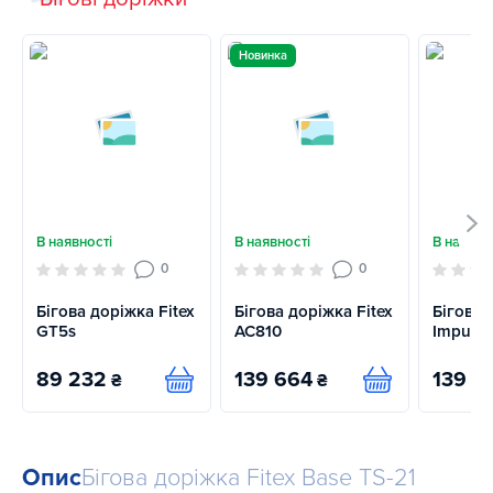
Новинка
В наявності
В наявності
В наявно
0
0
Бігова доріжка Fitex
Бігова доріжка Fitex
Бігова 
GT5s
AC810
Impulse
89 232
139 664
139 6
₴
₴
Купити
Купити
Опис
Бігова доріжка Fitex Base TS-21