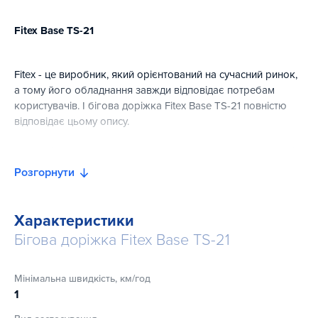
Fitex Base TS-21
Fitex - це виробник, який орієнтований на сучасний ринок,
а тому його обладнання завжди відповідає потребам
користувачів. І бігова доріжка Fitex Base TS-21 повністю
відповідає цьому опису.
Тому слід звернути увагу на дану модель, якщо ви зайняті
підбором оснащення для спортивного залу або фітнес
Розгорнути
клубу. Fitex Base TS-21 відрізняється такими якостями, як
широкий функціонал, надійність і практичність, хороша
ергономіка і технічні характеристики. Поєднання, яке
Характеристики
гарантує, що ви отримаєте в своє розпорядження
Бігова доріжка Fitex Base TS-21
тренажер, який оцінить кожен ваш клієнт.
Одне з основних переваг Fitex Base TS-21 - це високі
Мінімальна швидкість, км/год
показники потужності. Максимальна закладена швидкість
1
дорівнює 18 км / год. Цього достатньо для інтенсивного