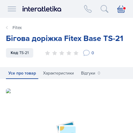
Interatletika logo
Fitex
Бігова доріжка Fitex Base TS-21
0
Код:
TS-21
Усе про товар
Характеристики
Відгуки
0
Бігова доріжка Fitex Base TS-21