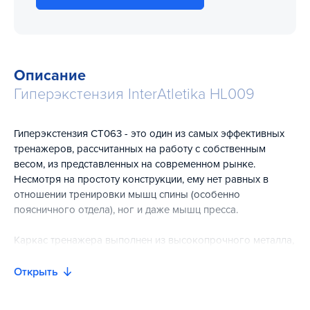
Описание
Гиперэкстензия InterAtletika HL009
Гиперэкстензия СТ063 - это один из самых эффективных
тренажеров, рассчитанных на работу с собственным
весом, из представленных на современном рынке.
Несмотря на простоту конструкции, ему нет равных в
отношении тренировки мышц спины (особенно
поясничного отдела), ног и даже мышц пресса.
Каркас тренажера выполнен из высокопрочного металла,
дополнительно покрытого слоем краски,
предохраняющим его от нежелательных механических
Открыть
воздействий и продлевающим срок службы
гиперэкстензии. Специальные насадки для ножек