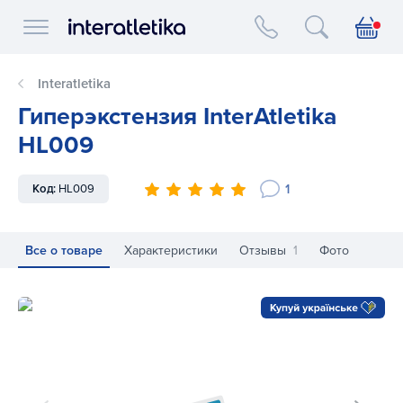
Interatletika logo
Interatletika
Гиперэкстензия InterAtletika
HL009
1
Код:
HL009
Все о товаре
Характеристики
Отзывы
1
Фото
Гиперэкстензия InterAtletika HL009
Ги