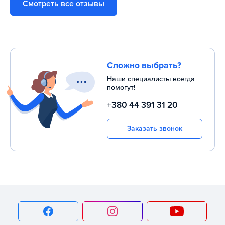
Смотреть все отзывы
Полуперепончатые мышца бедра;
Большие ягодичные мышца;
Полусухожильная мышца бедра.
Сложно выбрать?
Положительный результат будет достигнут в том случае,
когда занятия происходят правильно. Кроме того,
Наши специалисты всегда
помогут!
тренировки должны быть регулярными: обычно 3-4 раза
в неделю.
+380 44 391 31 20
Как делать упражнение?
Заказать звонок
Техника выполнения этого упражнения довольно проста.
Для начала необходимо отрегулировать сам тренажер
под свой оптимальный рост. Передние валики при этом
должны находится именно там, где находится сгиб бедра и
поясницы. Нижние валики остаются у тренирующегося
выше ахиллова сухожилия. После того, как тренажер
будет оптимизирован под фигуру спортсмена, можно
приступить к процессу тренировки.