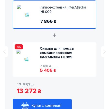
Гиперэкстензия InterAtletika
HL009
7 866
₴
+
-5%
Скамья для пресса
комбинированная
InterAtletika HL005
5 691
₴
5 406
₴
13 557
₴
13 272
₴
Купить комплект