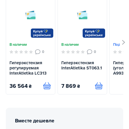
В наличии
В наличии
Под зака
0
0
Гиперэкстензия
Гиперэкстензия
Гиперэ
регулируемая
InterAtletika ST063.1
(угол 45
InterAtletika LC313
A993
36 564
7 869
₴
₴
Купить
Купить
Вместе дешевле