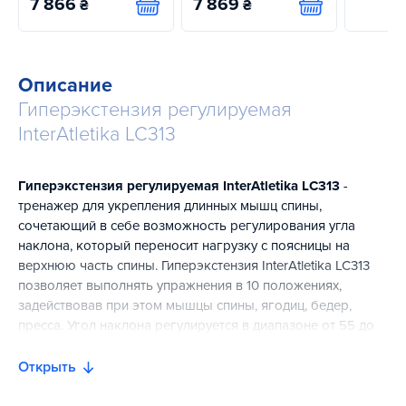
7 866
7 869
₴
₴
Купить
Купить
Описание
Гиперэкстензия регулируемая
InterAtletika LC313
Гиперэкстензия регулируемая InterAtletika LC313
-
тренажер для укрепления длинных мышц спины,
сочетающий в себе возможность регулирования угла
наклона, который переносит нагрузку с поясницы на
верхнюю часть спины. Гиперэкстензия InterAtletika LC313
позволяет выполнять упражнения в 10 положениях,
задействовав при этом мышцы спины, ягодиц, бедер,
пресса. Угол наклона регулируется в диапазоне от 55 до
80 градусов. Регулировка длины осуществляется также в
10 положениях, обеспечивая удобство занятий для
Открыть
спортсмена с любым ростом. Мягкие упоры и валики
обеспечивают комфортное размещение во время