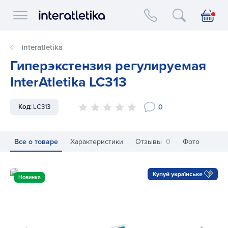
Interatletika logo
Interatletika
Гиперэкстензия регулируемая
InterAtletika LC313
0
Код:
LC313
Все о товаре
Характеристики
Отзывы
0
Фото
Гиперэкстензия регулируемая InterAtletika LC313
Ги
Новинка