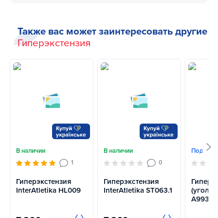
Также вас может заинтересовать другие
Гиперэкстензия
В наличии
В наличии
Под зака
1
0
Гиперэкстензия
Гиперэкстензия
Гиперэ
InterAtletika HL009
InterAtletika ST063.1
(угол 45
A993