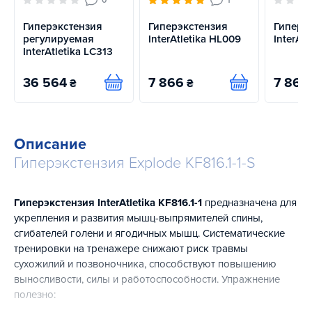
Гиперэкстензия
Гиперэкстензия
Гиперэ
регулируемая
InterAtletika HL009
InterAtl
InterAtletika LC313
36 564
7 866
7 869
₴
₴
Купить
Купить
Описание
Гиперэкстензия Explode KF816.1-1-S
Гиперэкстензия InterAtletika KF816.1-1
предназначена для
укрепления и развития мышц-выпрямителей спины,
сгибателей голени и ягодичных мышц. Систематические
тренировки на тренажере снижают риск травмы
сухожилий и позвоночника, способствуют повышению
выносливости, силы и работоспособности. Упражнение
полезно: