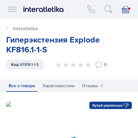
Interatletika logo
Interatletika
Гиперэкстензия Explode
KF816.1-1-S
0
Код:
KF816.1-1-S
Все о товаре
Характеристики
Отзывы
0
Гиперэкстензия Explode KF816.1-1-S