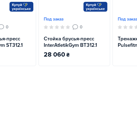
Под заказ
Под зака
0
0
ья-пресс
Стойка брусья-пресс
Тренаже
ym ST312.1
InterAtletikGym BT312.1
Pulsefi
28 060
₴