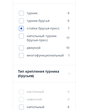
турник
9
турник-брусья
6
стойка брусья-пресс
7
напольный турник-
17
брусья-пресс
дверной
10
многофункциональный
1
Тип крепления турника
(брусьев)
настенный
0
навесной
0
напольный
6