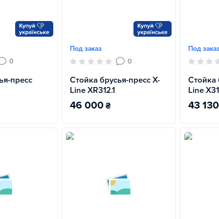
Под заказ
Под зака
0
0
ья-пресс
Стойка брусья-пресс X-
Стойка 
Line XR312.1
Line X31
46 000
43 130
₴