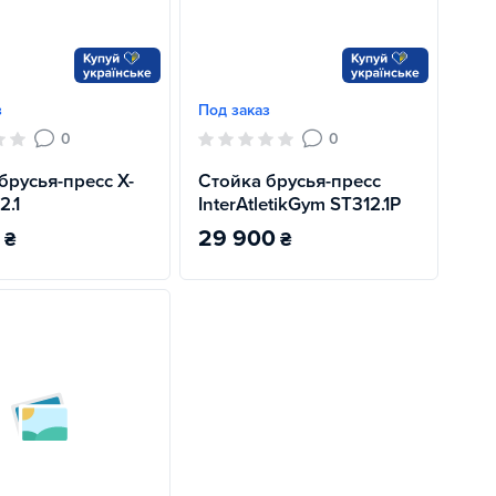
з
Под заказ
0
0
брусья-пресс X-
Стойка брусья-пресс
2.1
InterAtletikGym ST312.1P
29 900
₴
₴