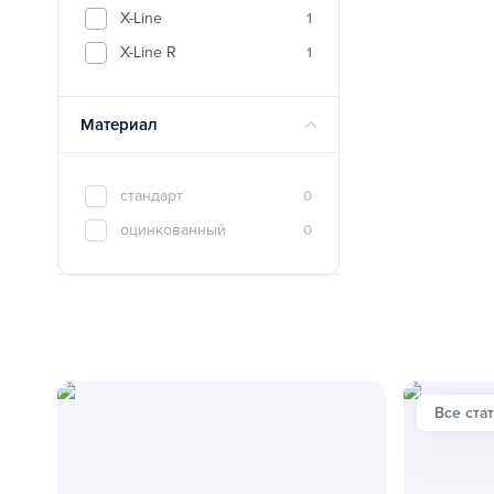
X-Line
1
X-Line R
1
Материал
стандарт
0
оцинкованный
0
Все ста