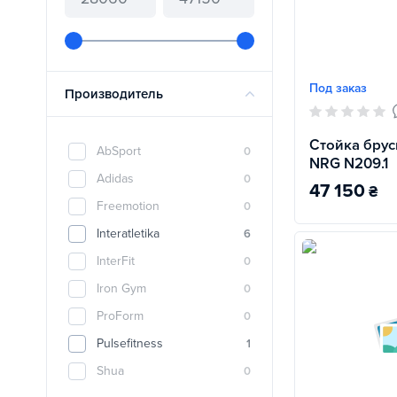
Под заказ
Производитель
Стойка брус
AbSport
0
NRG N209.1
Adidas
0
47 150
₴
Freemotion
0
Interatletika
6
InterFit
0
Iron Gym
0
ProForm
0
Pulsefitness
1
Shua
0