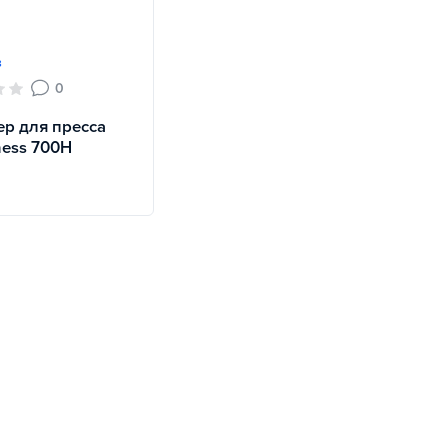
з
0
р для пресса
tness 700H