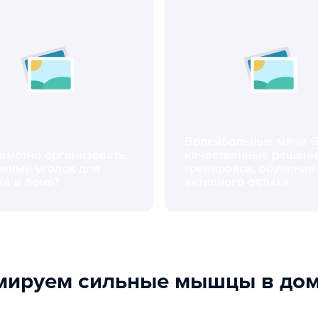
Волейбольные мячи G
рамотно организовать
качественные решени
ивный уголок для
тренировок, обучения
ка в доме?
активного отдыха
но организовать спортивный уголок для ребенка в доме?
Волейбольные мячи Gala: ка
рмируем сильные мышцы в до