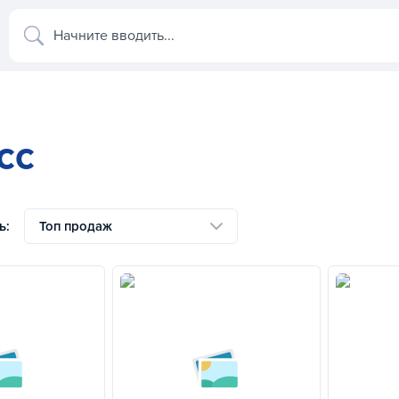
Начните вводить...
сс
ь:
Топ продаж