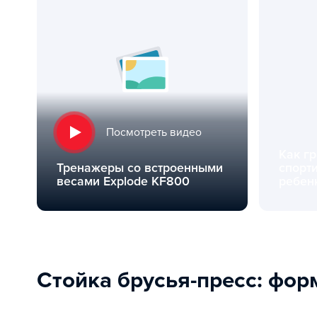
Посмотреть видео
Как г
Тренажеры со встроенными
спорт
весами Explode KF800
ребен
Тренажеры со встроенными весами Explode KF800
Как грамот
Стойка брусья-пресс: фо