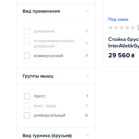
Вид применения
Под заказ
домашний
0
Стойка брус
полукоммерческий/
0
InterAtletikG
домашний
29 560
₴
коммерческий
7
Группы мышц
пресс
1
руки, грудь
0
универсальный
6
Вид турника (брусьев)