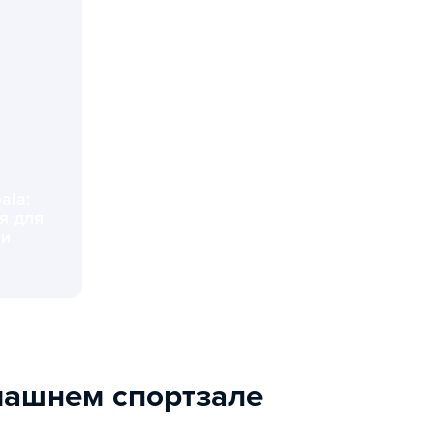
ala:
я для
 и
чественные решения для тренировок, обучения и активного
машнем спортзале