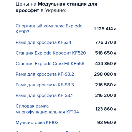
Цены на
Модульная станция для
Прежде, чем появиться в ассортименте нашего магазина,
кроссфит
в Украине:
станция прошла огромное количество проверок и
доработок, что позволяет нам гарантировать
Спортивный комплекс Explode
максимальное качество оборудования. Все
1 125 414
₴
KF903
конструктивные особенности и мельчайшие детали были
разработаны ведущими экспертами в своей области, а сам
Рама для кросфита KF534
776 370
₴
процесс производства проходил в полном соответствии с
Станция Explode Кросфит KF520
518 650
₴
высочайшими европейскими и мировыми стандартами
безопасности и качества. Именно поэтому компания
Станция Explode CrossFit KF556
434 360
₴
"Интератлетика" может гарантировать абсолютное
качество, надежность и долговечность модульных
Рама для кросфита KF-S3.2
298 080
₴
станций, которые компания считает одним из своих
Рама для кросфита KF-S3.3
216 580
₴
главных достояний.
Рама для кросфита KF-S3.1
216 200
₴
Решая купить это оборудование для кроссфита в свой зал
Силовая рамка
или для самостоятельных занятий, Вы получаете
123 860
₴
многофункциональная KF104
полноценное рабочее пространство, покрывающее почти
весь спектр нагрузок, которое при этом будет отличаться
Мультистойка KF103
93 960
₴
не только максимальным качеством, но и максимальной