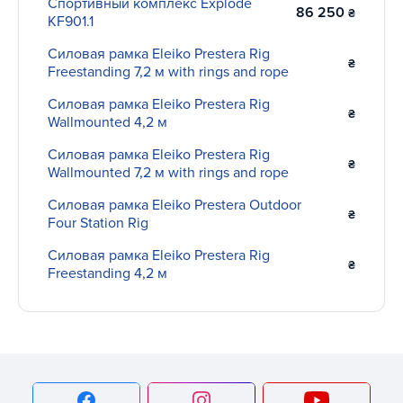
надежностью.
Спортивный комплекс Explode
86 250
₴
KF901.1
Наши преимущества
Силовая рамка Eleiko Prestera Rig
₴
Freestanding 7,2 м with rings and rope
Уже не первый год и даже не первое десятилетие
Силовая рамка Eleiko Prestera Rig
компания "Интератлетика" уверенно сохраняет
₴
Wallmounted 4,2 м
лидирующие позиции в отношении производства и
реализации спортивного оборудования ведущих мировых
Силовая рамка Eleiko Prestera Rig
₴
брендов. Среди наших постоянных партнеров такие
Wallmounted 7,2 м with rings and rope
мировые гиганты спортивной индустрии как Reebok,
Силовая рамка Eleiko Prestera Outdoor
Eleiko, Gala, Star Trac, SportsArt, Nordiktrack и многие
₴
Four Station Rig
другие, что позволяет магазину предоставлять своим
клиентам не только наиболее широкий ассортимент, но и
Силовая рамка Eleiko Prestera Rig
₴
лучшие условия для его приобретения.
Freestanding 4,2 м
Выбирая нас, Вы получаете возможность купить кроссфит
оборудование по наиболее выгодной цене, поскольку
компания "Интератлетика" выступает для представленных
позиций либо производителем, либо же официальным
дистрибьютором, представленной на интернет-витрине, на
территории страны. Если же Вам удастся найти