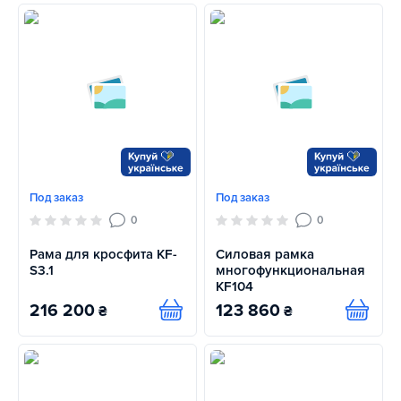
Под заказ
Под заказ
0
0
Рама для кросфита KF-
Силовая рамка
S3.1
многофункциональная
KF104
216 200
123 860
₴
₴
Купить
Купит