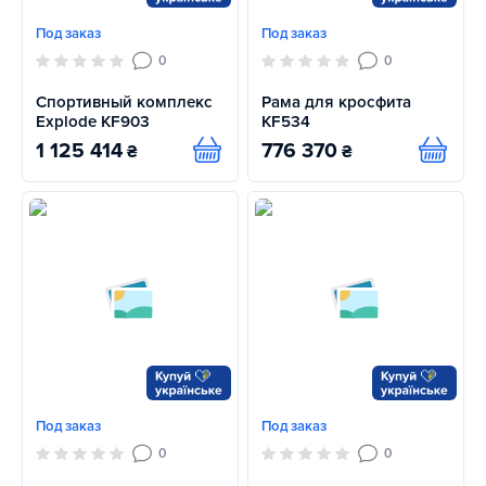
Под заказ
Под заказ
0
0
Спортивный комплекс
Рама для кросфита
Explode KF903
KF534
1 125 414
776 370
₴
₴
Купить
Купит
Под заказ
Под заказ
0
0