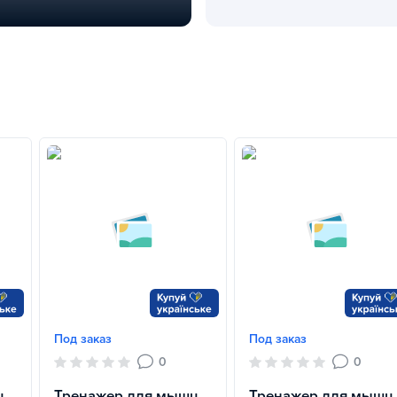
циональный тренажер Explode KF132
Батуты: активные развлечени
Под заказ
Под заказ
0
0
ц
Тренажер для мышц
Тренажер для мышц