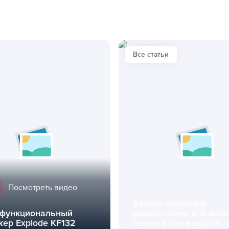
Все статьи
Посмотреть видео
Батуты: активные
функциональный
развлечения для всей
жер Explode KF132
семьи и как выбрать 