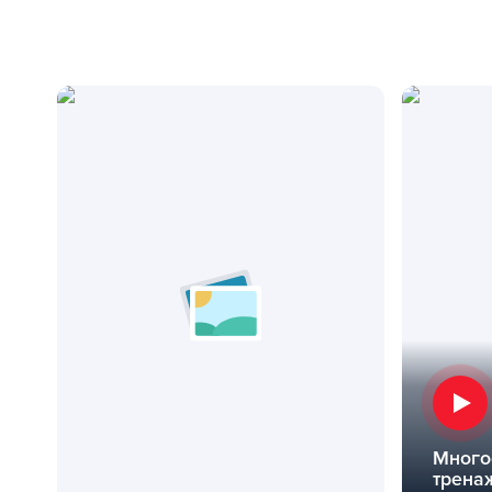
Много
трена