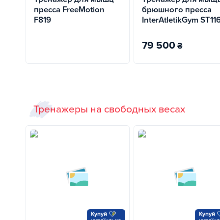
пресса FreeMotion
брюшного пресса
F819
InterAtletikGym ST11
79 500
₴
Тренажеры на свободных весах