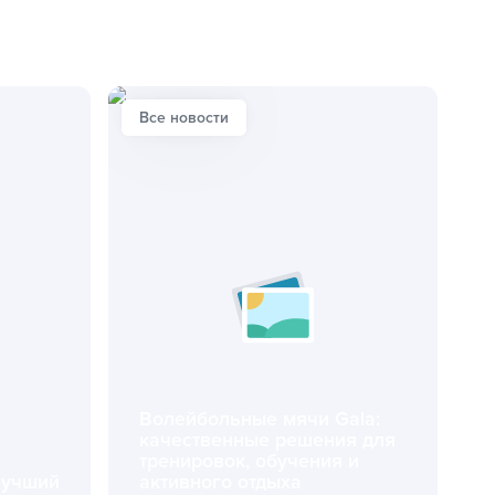
Все новости
Волейбольные мячи Gala:
качественные решения для
тренировок, обучения и
лучший
активного отдыха