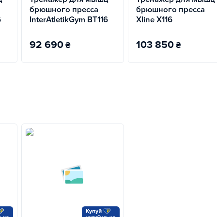
брюшного пресса
брюшного пресса
6
InterAtletikGym BT116
Xline X116
92 690
103 850
₴
₴