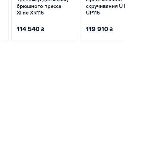
брюшного пресса
скручивания U Power
Xline XR116
UP116
114 540
119 910
₴
₴