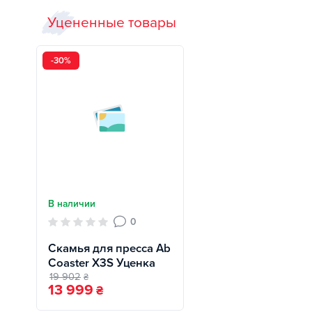
Уцененные товары
-30%
В наличии
0
Скамья для пресса Ab
Coaster X3S Уценка
19 902
₴
13 999
₴