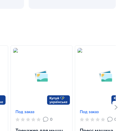
я для всей семьи и как выбрать лучший
Волейбольные мячи Gala: качественные решени
Под заказ
Под заказ
0
0
Тренажер для мышц
Пресс машина