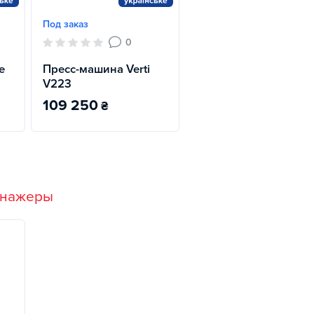
Под заказ
0
e
Пресс-машина Verti
V223
109 250
₴
енажеры