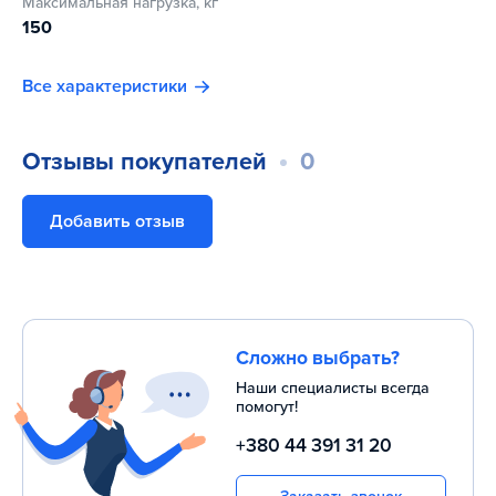
Максимальная нагрузка, кг
конструкция и компактность, что значительно облегчает
150
их монтаж в помещениях с узким проходом. Они
предназначены для проведения эффективных тренировок
Все характеристики
как в домашних условиях, так и в залах площадью до 100
м², где есть необходимость иметь базовые элементы для
занятий спортом.
Отзывы покупателей
0
Добавить отзыв
Сложно выбрать?
Наши специалисты всегда
помогут!
+380 44 391 31 20