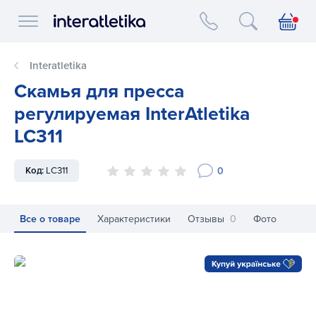
Interatletika logo
Interatletika
Скамья для пресса
регулируемая InterAtletika
LC311
0
Код:
LC311
Все о товаре
Характеристики
Отзывы
0
Фото
Скамья для пресса регулируемая InterAtletika LC311
Ск