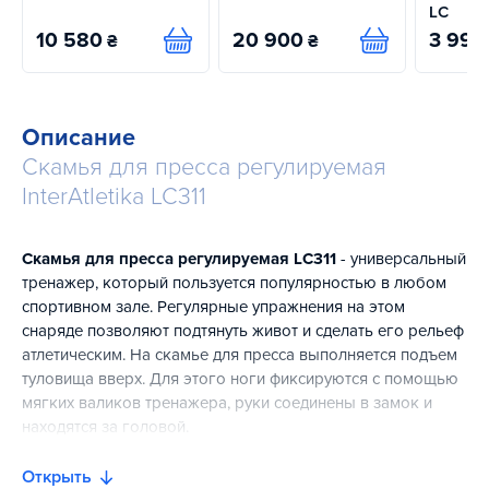
LC
10 580
20 900
3 993
₴
₴
Купить
Купить
Описание
Скамья для пресса регулируемая
InterAtletika LC311
Скамья для пресса регулируемая LC311
- универсальный
тренажер, который пользуется популярностью в любом
спортивном зале. Регулярные упражнения на этом
снаряде позволяют подтянуть живот и сделать его рельеф
атлетическим. На скамье для пресса выполняется подъем
туловища вверх. Для этого ноги фиксируются с помощью
мягких валиков тренажера, руки соединены в замок и
находятся за головой.
Прочная и надежная конструкция скамьи для пресса
Открыть