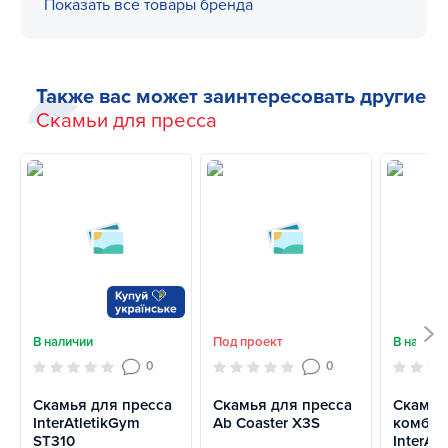
Показать все товары бренда
Также вас может заинтересовать другие
Скамьи для пресса
В наличии
Под проект
В наличи
0
0
Скамья для пресса
Скамья для пресса
Скамья
InterAtletikGym
Ab Coaster X3S
комбин
ST310
InterAtl