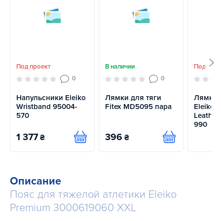
Под проект
В наличии
Под про
0
0
Напульсники Eleiko
Лямки для тяги
Лямки 
Wristband 95004-
Fitex MD5095 пара
Eleiko L
570
Leather
990
1 377
396
₴
₴
Купить
Купить
Описание
Пояс для тяжелой атлетики Eleiko
Premium 3000619060 XXL