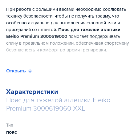
При работе с большими весами необходимо соблюдать
технику безопасности, чтобы не получить травму, что
особенно актуально для выполнения становой тяги и
приседаний со штангой.
Пояс для тяжелой атлетики
Eleiko Premium 3000619000
помогает поддерживать
спину в правильном положении, обеспечивая спортсмену
безопасность и комфорт во время тренировки.
Пояс изготовлен вручную из высококачественной
прочной кожи растительного дубления, отличается
Открыть
проработанными деталями и мастерством изготовления.
Кожаный ремень невероятно мягкий и удобный, он
обеспечивает оптимальную поддержку во время
Характеристики
тренировок или соревнований.
Пояс для тяжелой атлетики Eleiko
Premium 3000619060 XXL
Тяжелоатлетический пояс имеет расширение в области
поясницы, что защищает позвоночник от травм, снижает
нагрузку на опорно-двигательный аппарат во время
Тип
работы со штангой и другими отягощениями.
пояс
Металлическая пряжка надежно фиксирует пояс.