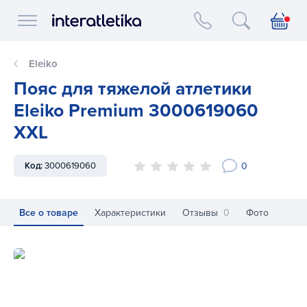
Interatletika logo
Eleiko
Пояс для тяжелой атлетики
Eleiko Premium 3000619060
XXL
0
Код:
3000619060
Все о товаре
Характеристики
Отзывы
0
Фото
Пояс для тяжелой атлетики Eleiko Premium 3000619060 X
По