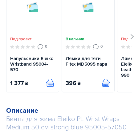
Под проект
В наличии
Под про
0
0
Напульсники Eleiko
Лямки для тяги
Лямки 
Wristband 95004-
Fitex MD5095 пара
Eleiko L
570
Leather
990
1 377
396
₴
₴
Купить
Купить
Описание
Бинты для жима Eleiko PL Wrist Wraps
Medium 50 см strong blue 95005-57050