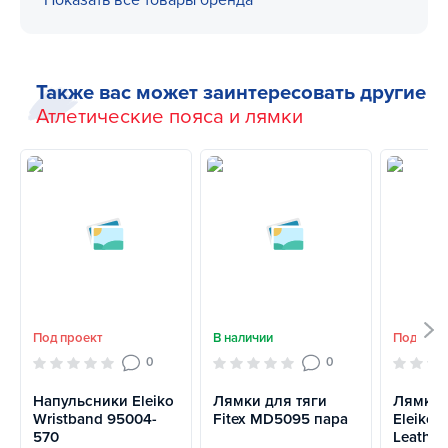
Показать все товары бренда
Также вас может заинтересовать другие
Атлетические пояса и лямки
Под проект
В наличии
Под про
0
0
Напульсники Eleiko
Лямки для тяги
Лямки 
Wristband 95004-
Fitex MD5095 пара
Eleiko L
570
Leather