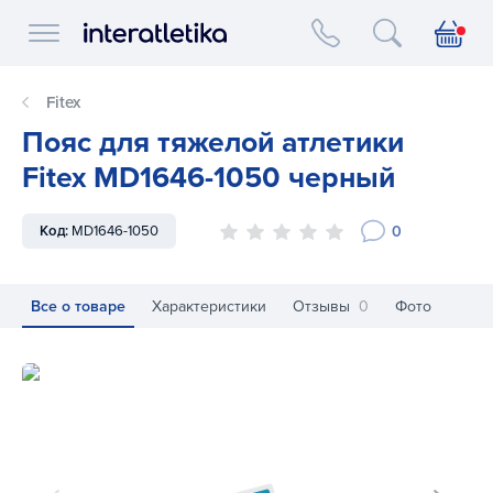
Interatletika logo
Fitex
Пояс для тяжелой атлетики
Fitex MD1646-1050 черный
0
Код:
MD1646-1050
Все о товаре
Характеристики
Отзывы
0
Фото
Пояс для тяжелой атлетики Fitex MD1646-1050 черный
По