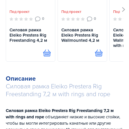
Под проект
Под проект
Под про
0
0
Силовая рамка
Силовая рамка
Силова
Eleiko Prestera Rig
Eleiko Prestera Rig
Eleiko P
Freestanding 4,2 м
Wallmounted 4,2 м
Wallmou
with ri
Купить
Купить
Описание
Силовая рамка Eleiko Prestera Rig
Freestanding 7,2 м with rings and rope
Силовая рамка Eleiko Prestera Rig Freestanding 7,2 м
with rings and rope
объединяет низкие и высокие стойки,
чтобы вы могли интегрировать канатные или другие