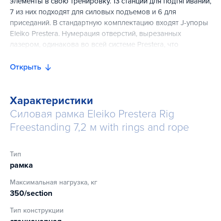
элементы в свою тренировку. 13 станций для подтягиваний,
7 из них подходят для силовых подъемов и 6 для
приседаний. В стандартную комплектацию входят J-упоры
Eleiko Prestera. Нумерация отверстий, вырезанных
лазером, одинакова во всей системе Prestera, что
помогает спортсменам находить место для штанги и
других дополнений в разных тренировочных условиях.
Открыть
Характеристики
Силовая рамка Eleiko Prestera Rig
Freestanding 7,2 м with rings and rope
Тип
рамка
Максимальная нагрузка, кг
350/section
Тип конструкции