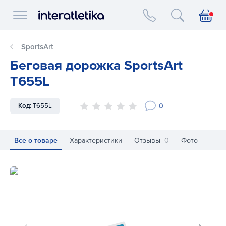
Interatletika logo
SportsArt
Беговая дорожка SportsArt
T655L
0
Код:
T655L
Все о товаре
Характеристики
Отзывы
0
Фото
Беговая дорожка SportsArt T655L
Бе