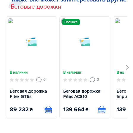
Беговые дорожки
Новинка
В наличии
В наличии
В наличи
0
0
Беговая дорожка
Беговая дорожка
Бегова
Fitex GT5s
Fitex AC810
Impulse
89 232
139 664
139 6
₴
₴
Купить
Купить