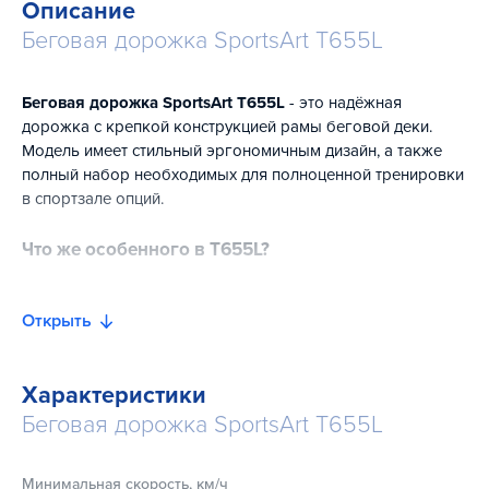
Описание
Беговая дорожка SportsArt T655L
Беговая дорожка SportsArt Т655L
- это надёжная
дорожка с крепкой конструкцией рамы беговой деки.
Модель имеет стильный эргономичным дизайн, а также
полный набор необходимых для полноценной тренировки
в спортзале опций.
Что же особенного в Т655L?
Двигатель ECO Drive - даже при сверхинтенсивных
нагрузках, тренажер будет потреблять до 32% меньше
Открыть
электроэнергии и поможет сэкономить ваши деньги;
Система охлаждения и очистки мотора Flowtec, что
Характеристики
обеспечивает долгую работу механизма;
Беговая дорожка SportsArt T655L
Большая, удобная беговая поверхность из углеродистого
волокна, которое минимизирует трение и снижает риск
накопления статического напряжения во время
Минимальная скорость, км/ч