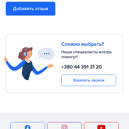
окружающей среде. Это саморегулирующаяся система,
Добавить отзыв
которая не требует особого ухода и является настолько
надёжной, что имеет беспрецедентную пожизненную
гарантию.
В продолжение эко-темы, Т655L имеет функцию режима
ожидания Energy Smart, которая переводит тренажер в
Сложно выбрать?
спящий режим после нескольких минут простоя и легко
Наши специалисты всегда
выводит его “из сна”, сохраняя все предыдущие
помогут!
настройки.
+380 44 391 31 20
Smart-технологии, обеспечивающие комфорт
Заказать звонок
В современном мире, где каждый подстраивается под
быстрый, стремительный темп жизни, так важно найти
свой “остров спокойствия”. Для многих таким оазисом
становится тренажерный зал, а бег постепенно становится
новым способом медитации. Т655L оснащена простыми
для настройки опциями и интуитивно-понятны в
использовании атлетом любой подготовленности.