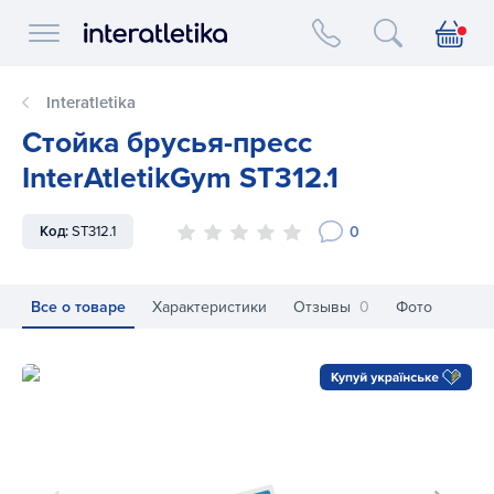
Interatletika logo
Interatletika
Стойка брусья-пресс
InterAtletikGym ST312.1
0
Код:
ST312.1
Все о товаре
Характеристики
Отзывы
0
Фото
Стойка брусья-пресс InterAtletikGym ST312.1
Ст