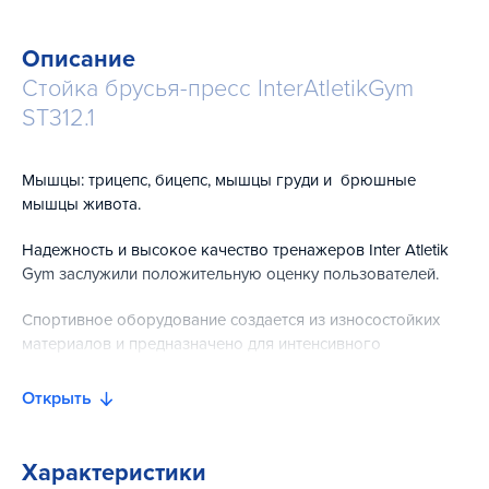
Описание
Стойка брусья-пресс InterAtletikGym
ST312.1
Мышцы: трицепс, бицепс, мышцы груди и брюшные
мышцы живота.
Надежность и высокое качество тренажеров Inter Atletik
Gym заслужили положительную оценку пользователей.
Спортивное оборудование создается из износостойких
материалов и предназначено для интенсивного
использования. Стойка брусья-пресс используется для
тренировки трицепса, бицепса, грудных мышц и
Открыть
выполнения других упражнений.
Профессиональный комбинированный станок, который
Характеристики
включает брусья, упоры для тренировки пресса. Профиль