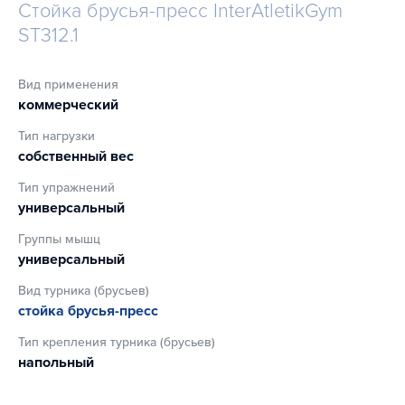
Стойка брусья-пресс InterAtletikGym
несущей конструкции 60х60х3 мм. Тренажер оснащен
ST312.1
амортизирующими подпятниками, не требующими
крепления к полу.
Вид применения
обивка: высококачественная искусственная кожа;
коммерческий
наполнитель: используется двухслойный пенополиуретан,
устойчивый к усадке, не подвергается деформации;
Тип нагрузки
собственный вес
окраска: серая порошковая эмаль (электростатическое
напыление).
Тип упражнений
универсальный
Гарантийные обязательства:
Группы мышц
универсальный
на сварные рамные конструкции гарантия – 10 лет;
на механическую часть тренажера гарантия – 3 года;
Вид турника (брусьев)
стойка брусья-пресс
на трос гарантия – 2 года.
Тип крепления турника (брусьев)
напольный
Возможен заказ данной позиции с разборной
конструкцией (ST312.1P)