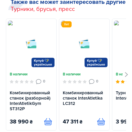
Также вас может заинтересовать другие
Турники, брусья, пресс
Хит
В наличии
В наличии
В наличи
0
0
Комбинированный
Комбинированный
Турник
станок (разборной)
станок InterAtletika
InterAt
InterAtletikGym
LC312
ST312P
38 990
47 311
3 993
₴
₴
Купить
Купить