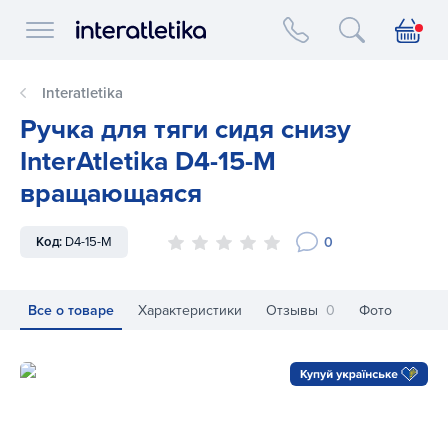
Interatletika logo
Interatletika
Ручка для тяги сидя снизу
InterAtletika D4-15-M
вращающаяся
0
Код:
D4-15-M
Все о товаре
Характеристики
Отзывы
0
Фото
Ручка для тяги сидя снизу InterAtletika D4-15-M вращающ
Ру