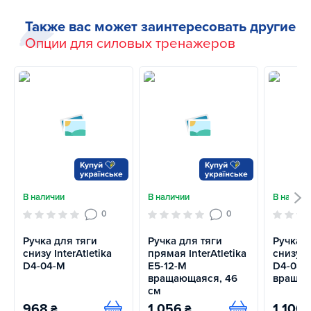
Также вас может заинтересовать другие
Опции для силовых тренажеров
В наличии
В наличии
В наличи
0
0
Ручка для тяги
Ручка для тяги
Ручка д
снизу InterAtletika
прямая InterAtletika
снизу In
D4-04-M
E5-12-M
D4-08-M
вращающаяся, 46
враща
см
968
1 056
1 100
₴
₴