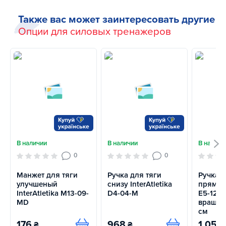
Также вас может заинтересовать другие
Опции для силовых тренажеров
В наличии
В наличии
В наличи
0
0
Манжет для тяги
Ручка для тяги
Ручка д
улучшеный
снизу InterAtletika
прямая 
InterAtletika M13-09-
D4-04-M
E5-12-
MD
вращаю
см
176
968
1 056
₴
₴