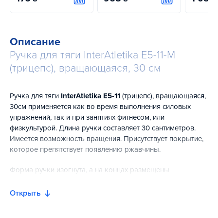
Купить
Купить
Описание
Ручка для тяги InterAtletika E5-11-M
(трицепс), вращающаяся, 30 см
Ручка для тяги
InterAtletika Е5-11
(трицепс), вращающаяся,
30см применяется как во время выполнения силовых
упражнений, так и при занятиях фитнесом, или
физкультурой. Длина ручки составляет 30 сантиметров.
Имеется возможность вращения. Присутствует покрытие,
которое препятствует появлению ржавчины.
Форма ручки изогнута, а на концах размещены
специальные фиксаторы, чтобы не соскальзывали руки.
Кроме того, на самой конструкции присутствуют насечки
Открыть
для более удобного хвата. Ручка сделана из
высококачественной стали.