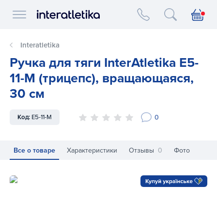
Interatletika logo
Interatletika
Ручка для тяги InterAtletika E5-
11-M (трицепс), вращающаяся,
30 см
0
Код:
E5-11-M
Все о товаре
Характеристики
Отзывы
0
Фото
Ручка для тяги InterAtletika E5-11-M (трицепс), вращающаяс
Ру